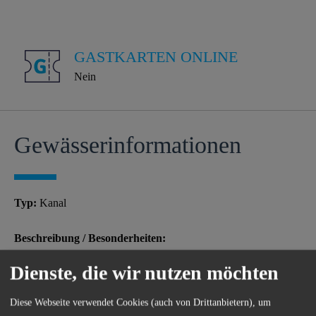
GASTKARTEN ONLINE
Nein
Gewässer­informationen
Typ:
Kanal
Beschreibung / Besonderheiten:
- Die Alte Zucht kann ganzjährig unter Berücksichtigung der
Dienste, die wir nutzen möchten
Schonzeiten befischt werden.
Diese Webseite verwendet Cookies (auch von Drittanbietern), um