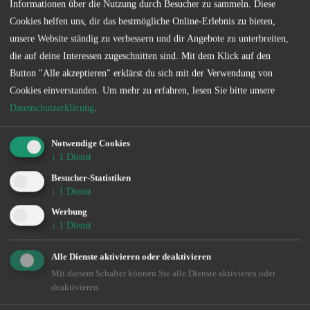
Sonder­bestimmungen
Informationen über die Nutzung durch Besucher zu sammeln. Diese
Cookies helfen uns, dir das bestmögliche Online-Erlebnis zu bieten,
unsere Website ständig zu verbessern und dir Angebote zu unterbreiten,
die auf deine Interessen zugeschnitten sind. Mit dem Klick auf den
Die genauen Sonderbestimmungen eines jeden Gewässers
Button "Alle akzeptieren" erklärst du sich mit der Verwendung von
können Sie kostenlos in unserer App einsehen.
Cookies einverstanden.
Um mehr zu erfahren, lesen Sie bitte unsere
Verein
Datenschutzerklärung
.
Notwendige Cookies
↓
1
Dienst
Dieses Gewässer wird vom
Bornhorster Fischereiverein
Besucher-Statistiken
bewirtschaftet. Für weitere Informationen zu den
↓
1
Dienst
Befischungsrechten und Regelungen laden Sie sich bitte unsere
Werbung
App herunter.
↓
1
Dienst
Alle Dienste aktivieren oder deaktivieren
Verein
Mit diesem Schalter können Sie alle Dienste aktivieren oder
deaktivieren.