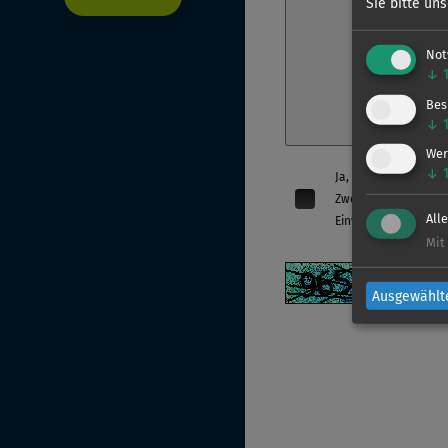
Sie bitte un
Not
↓
Bes
↓
Wer
↓
Ja, ich bin damit 
Zwecke der Bearbei
All
Einwilligung kann je
Mit
Ausgewählt