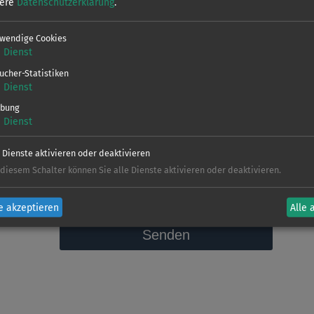
sere
Datenschutzerklärung
.
wendige Cookies
1
Dienst
ucher-Statistiken
1
Dienst
bung
1
Dienst
einverstanden, dass die von mir oben angegebenen personenbezogenen Daten ge
tung meiner Anfrage genutzt werden. Eine Übermittlung der Daten an andere 
e Dienste aktivieren oder deaktivieren
derzeit für die Zukunft widerrufen werden.
 diesem Schalter können Sie alle Dienste aktivieren oder deaktivieren.
e akzeptieren
Alle 