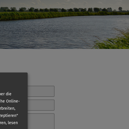
er die
che Online-
rbreiten,
zeptieren"
ren, lesen