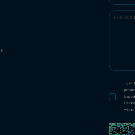
de
Ja, ich
person
Bearbei
Unterne
widerr