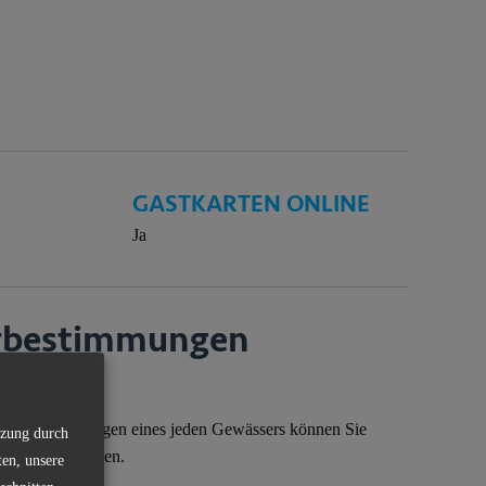
GASTKARTEN ONLINE
Ja
r­bestimmungen
nderbestimmungen eines jeden Gewässers können Sie
tzung durch
erer App einsehen.
ten, unsere