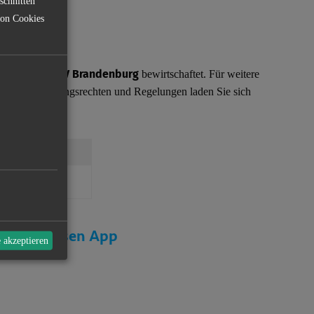
schnitten
von Cookies
LAV Brandenburg
r wird vom
bewirtschaftet. Für weitere
u den Befischungsrechten und Regelungen laden Sie sich
 herunter.
erein
r kostenlosen App
e akzeptieren