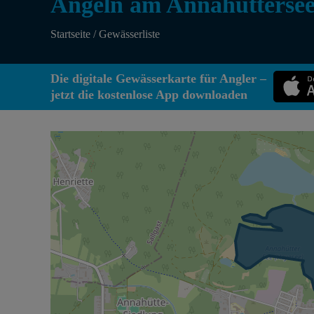
Angeln am Annahüttersee
Startseite
/
Gewässerliste
Die digitale Gewässerkarte für Angler –
jetzt die kostenlose App downloaden