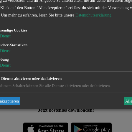
g zu verbessern und dir Angebote zu unterbreiten, die auf deine Interessen zuge
Verein
 Klick auf den Button "Alle akzeptieren" erklärst du sich mit der Verwendung 
Um mehr zu erfahren, lesen Sie bitte unsere
Datenschutzerklärung
.
wendige Cookies
Dieses Gewässe
er
Dienst
Informationen z
ucher-Statistiken
bitte unsere App
Dienst
rbung
V
Dienst
e Dienste aktivieren oder deaktivieren
diesem Schalter können Sie alle Dienste aktivieren oder deaktivieren.
en und Sonderbestimmungen findet ihr in de
akzeptieren
All
Jetzt kostenlos downloaden!