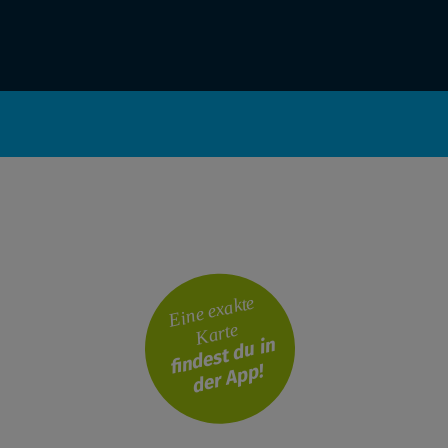
Eine exakte
Karte
findest du in
der App!