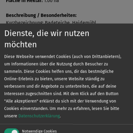
Fläche in Hektar:
1.00 ha
Beschreibung / Besonderheiten:
Kurzbezeichnung: Badeteiche, Haidemühl
Dienste, die wir nutzen
Bezeichnung: Badeteiche, Haidemühl
möchten
Verbans- oder Verbandsvertragsgewässer:
Diese Webseite verwendet Cookies (auch von Drittanbietern),
Verbandsgewässer
um Informationen über die Nutzung durch Besucher zu
sammeln. Diese Cookies helfen uns, dir das bestmögliche
Online-Erlebnis zu bieten, unsere Website ständig zu
verbessern und dir Angebote zu unterbreiten, die auf deine
Sonder­bestimmungen
Interessen zugeschnitten sind. Mit dem Klick auf den Button
"Alle akzeptieren" erklärst du sich mit der Verwendung von
Cookies einverstanden.
Um mehr zu erfahren, lesen Sie bitte
unsere
Datenschutzerklärung
.
Die genauen Sonderbestimmungen eines jeden
Gewässers können Sie kostenlos in unserer App
einsehen.
Notwendige Cookies