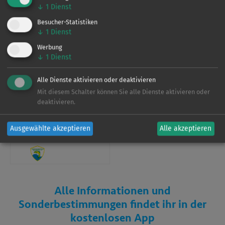
↓
1
Dienst
Verein
Besucher-Statistiken
↓
1
Dienst
Werbung
↓
1
Dienst
Dieses Gewässer wird vom
LAV Brandenburg
bewirtschaftet. Für weitere Informationen zu den
Alle Dienste aktivieren oder deaktivieren
Befischungsrechten und Regelungen laden Sie sich bitte
Mit diesem Schalter können Sie alle Dienste aktivieren oder
unsere App herunter.
deaktivieren.
Ausgewählte akzeptieren
Alle akzeptieren
Verein
Alle Informationen und
Sonderbestimmungen findet ihr in der
kostenlosen App