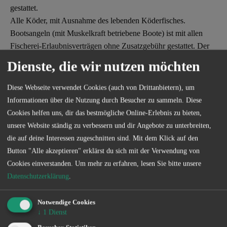
gestattet.
Alle Köder, mit Ausnahme des lebenden Köderfisches.
Bootsangeln (mit Muskelkraft betriebene Boote) ist mit allen
Fischerei-Erlaubnisverträgen ohne Zusatzgebühr gestattet. Der
Einsatz eines Elektromotors ist nur in Verbindung mit einer
Dienste, die wir nutzen möchten
gültigen Elektro-Plakette gestattet.
Diese Webseite verwendet Cookies (auch von Drittanbietern), um
Fangmeldungen:
Informationen über die Nutzung durch Besucher zu sammeln. Diese
Aal (bis 2 kg)
Cookies helfen uns, dir das bestmögliche Online-Erlebnis zu bieten,
Flussbarsch (bis 2,5 kg)
unsere Website ständig zu verbessern und dir Angebote zu unterbreiten,
Hecht (bis 18 kg)
die auf deine Interessen zugeschnitten sind. Mit dem Klick auf den
Karpfen (bis 15 kg)
Button "Alle akzeptieren" erklärst du sich mit der Verwendung von
Schleie (bis 3 kg)
Cookies einverstanden.
Um mehr zu erfahren, lesen Sie bitte unsere
Seeforelle (bis 10 kg)
Datenschutzerklärung
.
Zander (bis 10 kg)
Brasse, Kleine Maräne, Rotauge, Wels
Notwendige Cookies
↓
1
Dienst