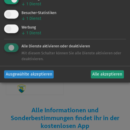
↓
1
Dienst
Verein
Besucher-Statistiken
↓
1
Dienst
Werbung
↓
1
Dienst
Dieses Gewässer wird vom
LAV Brandenburg
bewirtschaftet. Für weitere Informationen zu den
Alle Dienste aktivieren oder deaktivieren
Befischungsrechten und Regelungen laden Sie sich bitte
Mit diesem Schalter können Sie alle Dienste aktivieren oder
unsere App herunter.
deaktivieren.
Ausgewählte akzeptieren
Alle akzeptieren
Verein
Alle Informationen und
Sonderbestimmungen findet ihr in der
kostenlosen App