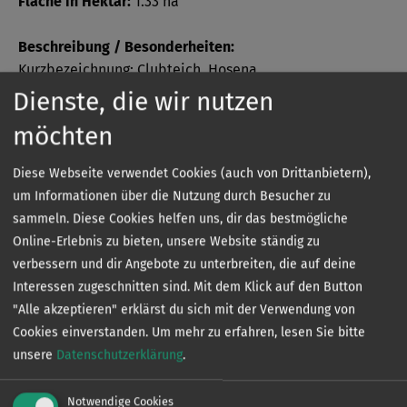
Fläche in Hektar:
1.33 ha
Beschreibung / Besonderheiten:
Kurzbezeichnung: Clubteich, Hosena
Dienste, die wir nutzen
Bezeichnung: Clubteich, Hosena
möchten
Verbans- oder Verbandsvertragsgewässer:
Diese Webseite verwendet Cookies (auch von Drittanbietern),
Verbandsgewässer
um Informationen über die Nutzung durch Besucher zu
sammeln. Diese Cookies helfen uns, dir das bestmögliche
Online-Erlebnis zu bieten, unsere Website ständig zu
verbessern und dir Angebote zu unterbreiten, die auf deine
Sonder­bestimmungen
Interessen zugeschnitten sind. Mit dem Klick auf den Button
"Alle akzeptieren" erklärst du sich mit der Verwendung von
Cookies einverstanden.
Um mehr zu erfahren, lesen Sie bitte
unsere
Datenschutzerklärung
.
Die genauen Sonderbestimmungen eines jeden
Gewässers können Sie kostenlos in unserer App
einsehen.
Notwendige Cookies