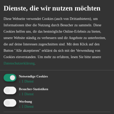
Länge in Kilometern:
3,1
Dienste, die wir nutzen möchten
Breite in Metern:
5
Anfang:
Erdgasstation am Grashauser Weg
Diese Webseite verwendet Cookies (auch von Drittanbietern), um
Ende:
Harmswehrumer Tief (#29)
Informationen über die Nutzung durch Besucher zu sammeln. Diese
Cookies helfen uns, dir das bestmögliche Online-Erlebnis zu bieten,
Fangmeldungen:
unsere Website ständig zu verbessern und dir Angebote zu unterbreiten,
Aal
die auf deine Interessen zugeschnitten sind. Mit dem Klick auf den
Brassen
Button "Alle akzeptieren" erklärst du sich mit der Verwendung von
Hecht
Cookies einverstanden.
Um mehr zu erfahren, lesen Sie bitte unsere
Datenschutzerklärung
.
Sonder­bestimmungen
Notwendige Cookies
↓
1
Dienst
Die genauen Sonderbestimmungen eines jeden Gewässers
Besucher-Statistiken
können Sie kostenlos in unserer App einsehen.
↓
1
Dienst
Werbung
Verein
↓
1
Dienst