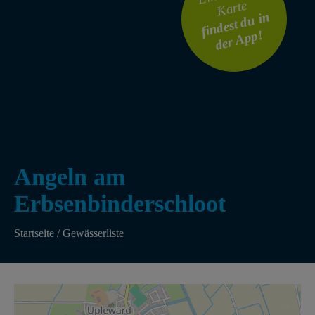
Karte
findest du in
der App!
Angeln am
Erbsenbinderschloot
Startseite
/
Gewässerliste