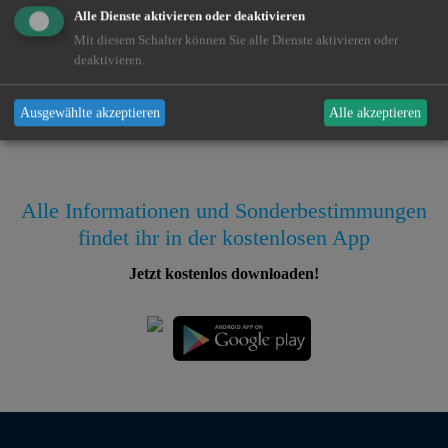
Alle Dienste aktivieren oder deaktivieren
Mit diesem Schalter können Sie alle Dienste aktivieren oder
Dieses Gewässer wird vom
Bezirksfischereiverband für
deaktivieren.
Ostfriesland
bewirtschaftet. Für weitere Informationen zu den
Befischungsrechten und Regelungen laden Sie sich bitte unsere
Ausgewählte akzeptieren
Alle akzeptieren
App herunter.
Alle Informationen und Sonderbestimmungen
findet ihr in der kostenlosen App
Jetzt kostenlos downloaden!