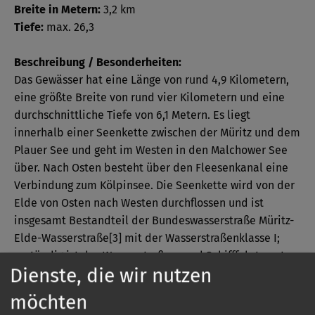
Breite in Metern:
3,2 km
Tiefe:
max. 26,3
Beschreibung / Besonderheiten:
Das Gewässer hat eine Länge von rund 4,9 Kilometern,
eine größte Breite von rund vier Kilometern und eine
durchschnittliche Tiefe von 6,1 Metern. Es liegt
innerhalb einer Seenkette zwischen der Müritz und dem
Plauer See und geht im Westen in den Malchower See
über. Nach Osten besteht über den Fleesenkanal eine
Verbindung zum Kölpinsee. Die Seenkette wird von der
Elde von Osten nach Westen durchflossen und ist
insgesamt Bestandteil der Bundeswasserstraße Müritz-
Elde-Wasserstraße[3] mit der Wasserstraßenklasse I;
zuständig ist das Wasserstraßen- und Schifffahrtsamt
Dienste, die wir nutzen
Lauenburg. Die Seenkette wird durch den Boots- und
Ausflugsschiffsverkehr sowie den Wassersport stark
möchten
frequentiert.