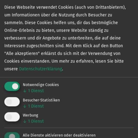
Diese Webseite verwendet Cookies (auch von Drittanbietern),
Am Nordwestufer des Fleesensees liegt die Gemeinde
um Informationen über die Nutzung durch Besucher zu
Silz mit ihren Ortsteilen Heidepark und Nossentin, am
sammeln. Diese Cookies helfen uns, dir das bestmögliche
Südufer der Ortsteil Untergöhren der Gemeinde
Online-Erlebnis zu bieten, unsere Website ständig zu
Göhren-Lebbin. Anteile an der Seenfläche haben die
verbessern und dir Angebote zu unterbreiten, die auf deine
Gemeinden Silz, Jabel, Göhren-Lebbin und die Stadt
Interessen zugeschnitten sind. Mit dem Klick auf den Button
Malchow. In Untergöhren befindet sich die Ferien- und
"Alle akzeptieren" erklärst du sich mit der Verwendung von
Freizeitanlage Land Fleesensee, die allerdings nicht
Cookies einverstanden.
Um mehr zu erfahren, lesen Sie bitte
unmittelbar an den See grenzt.
unsere
Datenschutzerklärung
.
Notwendige Cookies
Quelle Bilder&Texte :
↓
1
Dienst
https://de.wikipedia.org/wiki/Fleesensee
Besucher-Statistiken
↓
1
Dienst
Sonder­bestimmungen
Werbung
↓
1
Dienst
Alle Dienste aktivieren oder deaktivieren