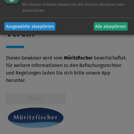
Die genauen Sonderbestimmungen eines jeden
Mit diesem Schalter können Sie alle Dienste aktivieren oder
Gewässers können Sie kostenlos in unserer App
deaktivieren.
einsehen.
Ausgewählte akzeptieren
Alle akzeptieren
Verein
Dieses Gewässer wird vom
Müritzfischer
bewirtschaftet.
Für weitere Informationen zu den Befischungsrechten
und Regelungen laden Sie sich bitte unsere App
herunter.
Verein