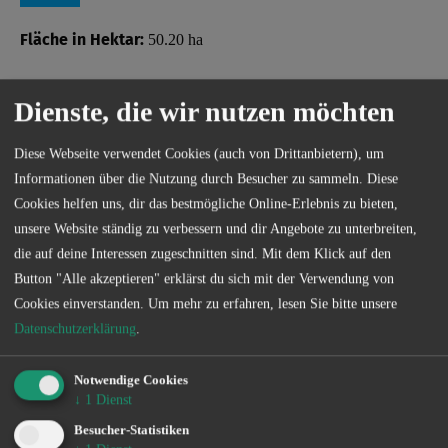
Fläche in Hektar:
50.20 ha
Beschreibung / Besonderheiten:
Dienste, die wir nutzen möchten
Kurzbezeichnung: Fuchsbruch und Mittelbruch bei Klein Kreutz
Diese Webseite verwendet Cookies (auch von Drittanbietern), um
Bezeichnung: Fuchsbruch und Mittelbruch bei Klein Kreutz
Informationen über die Nutzung durch Besucher zu sammeln. Diese
Cookies helfen uns, dir das bestmögliche Online-Erlebnis zu bieten,
Verbans- oder Verbandsvertragsgewässer: Verbandsgewässer
unsere Website ständig zu verbessern und dir Angebote zu unterbreiten,
die auf deine Interessen zugeschnitten sind. Mit dem Klick auf den
Button "Alle akzeptieren" erklärst du sich mit der Verwendung von
Cookies einverstanden.
Um mehr zu erfahren, lesen Sie bitte unsere
Sonder­bestimmungen
Datenschutzerklärung
.
Notwendige Cookies
↓
1
Dienst
Die genauen Sonderbestimmungen eines jeden Gewässers
Besucher-Statistiken
können Sie kostenlos in unserer App einsehen.