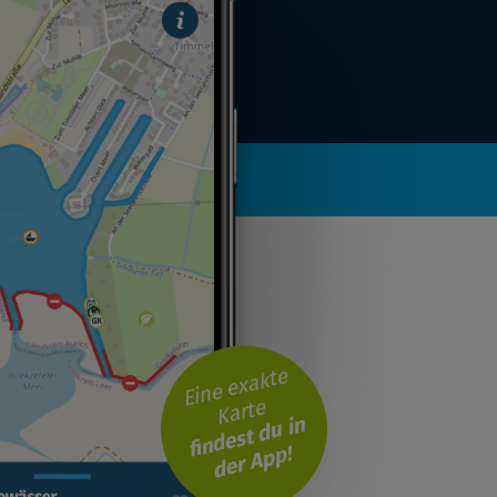
Eine exakte
Karte
findest du in
der App!