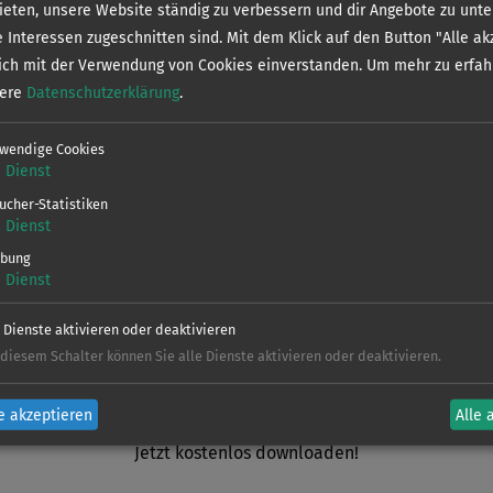
bieten, unsere Website ständig zu verbessern und dir Angebote zu unte
Sie kostenlos 
e Interessen zugeschnitten sind. Mit dem Klick auf den Button "Alle ak
Verein
sich mit der Verwendung von Cookies einverstanden.
Um mehr zu erfah
hagen und Friedrichsthal
sere
Datenschutzerklärung
.
n und Friedrichsthal
wendige Cookies
Dieses Gewäs
1
Dienst
sgewässer
weitere Infor
ucher-Statistiken
Regelungen la
1
Dienst
bung
V
1
Dienst
e Dienste aktivieren oder deaktivieren
 diesem Schalter können Sie alle Dienste aktivieren oder deaktivieren.
en und Sonderbestimmungen findet ihr in de
e akzeptieren
Alle 
Jetzt kostenlos downloaden!