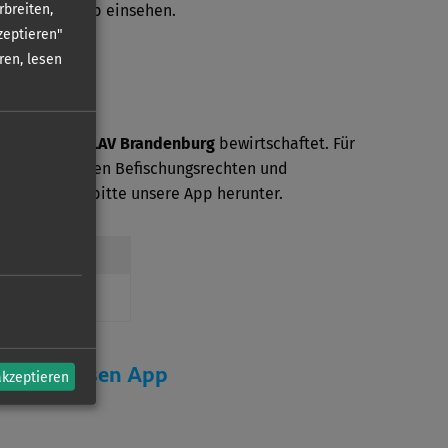
rbreiten,
in unserer App einsehen.
zeptieren"
ren, lesen
ser wird vom
LAV Brandenburg
bewirtschaftet. Für
mationen zu den Befischungsrechten und
den Sie sich bitte unsere App herunter.
erein
r kostenlosen App
akzeptieren