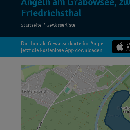
Angeln am Grabowsee, z
Friedrichsthal
Startseite
/
Gewässerliste
Die digitale Gewässerkarte für Angler –
jetzt die kostenlose App downloaden