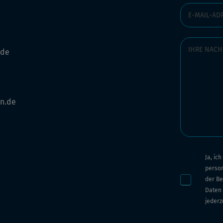
.de
n.de
Ja, ic
perso
der Be
Daten 
jederz