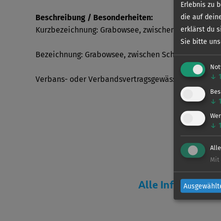
Erlebnis zu 
die auf dein
Beschreibung / Besonderheiten:
erklärst du 
Kurzbezeichnung: Grabowsee, zwischen Schmachten
Sie bitte un
Bezeichnung: Grabowsee, zwischen Schmachtenhage
Not
↓
Verbans- oder Verbandsvertragsgewässer: Verband
Bes
↓
Wer
↓
All
Mit
Alle Information
Ausgewählt