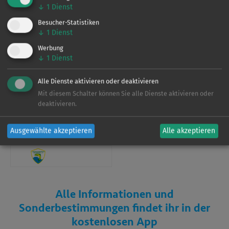
↓
1
Dienst
Verein
Besucher-Statistiken
↓
1
Dienst
Werbung
↓
1
Dienst
Dieses Gewässer wird vom
LAV Brandenburg
bewirtschaftet. Für weitere Informationen zu den
Alle Dienste aktivieren oder deaktivieren
Befischungsrechten und Regelungen laden Sie sich bitte
Mit diesem Schalter können Sie alle Dienste aktivieren oder
unsere App herunter.
deaktivieren.
Ausgewählte akzeptieren
Alle akzeptieren
Verein
Alle Informationen und
Sonderbestimmungen findet ihr in der
kostenlosen App