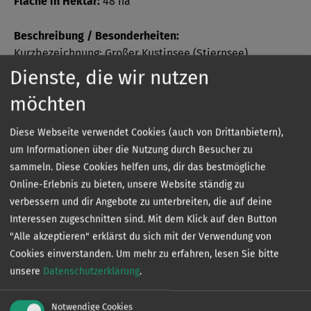
Fläche in Hektar:
48 ha
Beschreibung / Besonderheiten:
Kurzbezeichnung: Großer Kustinsee (Stiernsee)
Dienste, die wir nutzen
Bezeichnung: Großer Kustinsee (Stiernsee)
möchten
Verbans- oder Verbandsvertragsgewässer:
Diese Webseite verwendet Cookies (auch von Drittanbietern),
Verbandsvertragsgewässer
um Informationen über die Nutzung durch Besucher zu
sammeln. Diese Cookies helfen uns, dir das bestmögliche
Online-Erlebnis zu bieten, unsere Website ständig zu
verbessern und dir Angebote zu unterbreiten, die auf deine
Sonder­bestimmungen
Interessen zugeschnitten sind. Mit dem Klick auf den Button
"Alle akzeptieren" erklärst du sich mit der Verwendung von
Cookies einverstanden.
Um mehr zu erfahren, lesen Sie bitte
unsere
Datenschutzerklärung
.
Die genauen Sonderbestimmungen eines jeden
Gewässers können Sie kostenlos in unserer App
einsehen.
Notwendige Cookies