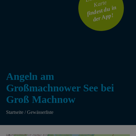
Karte
findest du in
der App!
Angeln am
Großmachnower See bei
Groß Machnow
Startseite
/
Gewässerliste