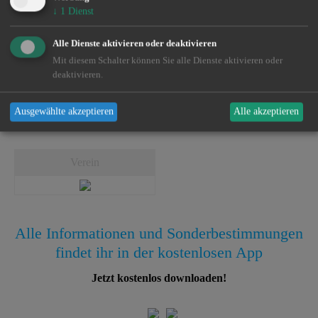
↓
1
Dienst
Verein
Alle Dienste aktivieren oder deaktivieren
Mit diesem Schalter können Sie alle Dienste aktivieren oder
deaktivieren.
Dieses Gewässer wird vom
LAV Brandenburg
bewirtschaftet.
Für weitere Informationen zu den Befischungsrechten und
Ausgewählte akzeptieren
Alle akzeptieren
Regelungen laden Sie sich bitte unsere App herunter.
Verein
Alle Informationen und Sonderbestimmungen
findet ihr in der kostenlosen App
Jetzt kostenlos downloaden!