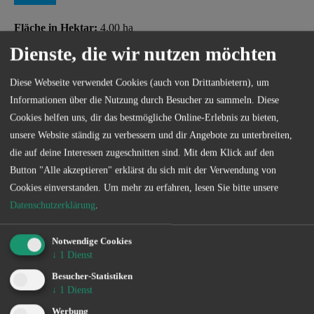
Fläche in Hektar:
4.00 ha
Dienste, die wir nutzen möchten
Beschreibung / Besonderheiten:
Kurzbezeichnung: Großmachnower See bei Groß Machnow
Diese Webseite verwendet Cookies (auch von Drittanbietern), um
Informationen über die Nutzung durch Besucher zu sammeln. Diese
Bezeichnung: Großmachnower See bei Groß Machnow
Cookies helfen uns, dir das bestmögliche Online-Erlebnis zu bieten,
unsere Website ständig zu verbessern und dir Angebote zu unterbreiten,
Verbans- oder Verbandsvertragsgewässer: Verbandsgewässer
die auf deine Interessen zugeschnitten sind. Mit dem Klick auf den
Button "Alle akzeptieren" erklärst du sich mit der Verwendung von
Cookies einverstanden.
Um mehr zu erfahren, lesen Sie bitte unsere
Datenschutzerklärung
.
Sonder­bestimmungen
Notwendige Cookies
↓
1
Dienst
Besucher-Statistiken
Die genauen Sonderbestimmungen eines jeden Gewässers
↓
1
Dienst
können Sie kostenlos in unserer App einsehen.
Werbung