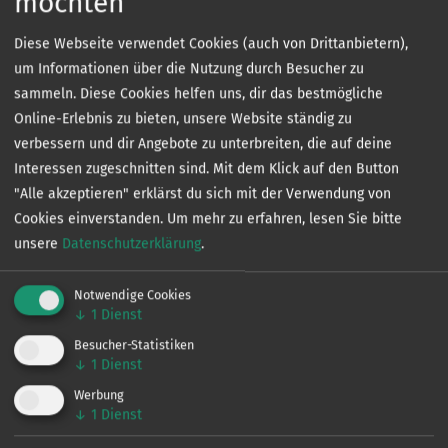
möchten
• Die Hälterung von lebenden Fischen ist verboten.
• Das Angeln vom Boot aus ist in allen Gewässern
Diese Webseite verwendet Cookies (auch von Drittanbietern),
verboten.
um Informationen über die Nutzung durch Besucher zu
sammeln. Diese Cookies helfen uns, dir das bestmögliche
Fangmeldungen:
Online-Erlebnis zu bieten, unsere Website ständig zu
Aal
verbessern und dir Angebote zu unterbreiten, die auf deine
Barsch
Interessen zugeschnitten sind. Mit dem Klick auf den Button
Brassen
"Alle akzeptieren" erklärst du sich mit der Verwendung von
Döbel
Cookies einverstanden.
Um mehr zu erfahren, lesen Sie bitte
Güster
unsere
Datenschutzerklärung
.
Hecht
Karausche
Notwendige Cookies
Karpfen
↓
1
Dienst
Rotauge
Besucher-Statistiken
Rotfeder
↓
1
Dienst
Schleie
Werbung
Zander
↓
1
Dienst