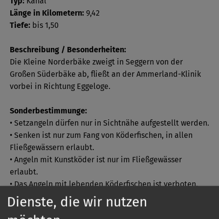
Typ:
Kanal
Länge in Kilometern:
9,42
Tiefe:
bis 1,50
Beschreibung / Besonderheiten:
Die Kleine Norderbäke zweigt in Seggern von der
Großen Süderbäke ab, fließt an der Ammerland-Klinik
vorbei in Richtung Eggeloge.
Sonderbestimmunge:
• Setzangeln dürfen nur in Sichtnähe aufgestellt werden.
• Senken ist nur zum Fang von Köderfischen, in allen
Fließgewässern erlaubt.
• Angeln mit Kunstköder ist nur im Fließgewässer
erlaubt.
• Das Angeln mit lebenden Köderfischen ist verboten.
• Edelfische (Karpfen, Schleie, Hecht, Zander und
Dienste, die wir nutzen
Forelle) dürfen nicht als Köder benutzt werden.