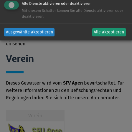
Sonder­bestimmungen
Alle Dienste aktivieren oder deaktivieren
Mit diesem Schalter können Sie alle Dienste aktivieren oder
deaktivieren.
Die genauen Sonderbestimmungen eines jeden
Ausgewählte akzeptieren
Alle akzeptieren
Gewässers können Sie kostenlos in unserer App
einsehen.
Verein
Dieses Gewässer wird vom
SFV Apen
bewirtschaftet. Für
weitere Informationen zu den Befischungsrechten und
Regelungen laden Sie sich bitte unsere App herunter.
Verein