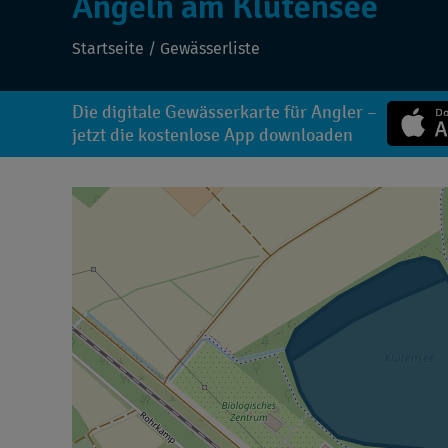
Angeln am Klutensee
Startseite
/
Gewässerliste
Die digitale Gewässerkarte für Angler –
jetzt die kostenlose App downloaden