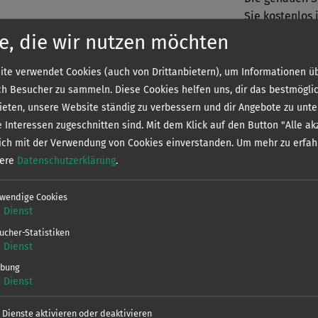
Sie kostenlos 
grube) in parkähnlicher, ortsnaher
e, die wir nutzen möchten
Verein
und lückenhafter bis geschlossener
te verwendet Cookies (auch von Drittanbietern), um Informationen üb
h Besucher zu sammeln. Diese Cookies helfen uns, dir das bestmögli
l, Hasel, Nase, Zährte, Ukelei, Güster,
bieten, unsere Website ständig zu verbessern und dir Angebote zu unte
Dieses Gewäs
leie, Kaulbarsch, Flussbarsch, Zander ,
e Interessen zugeschnitten sind. Mit dem Klick auf den Button "Alle ak
bewirtschaftet
sich mit der Verwendung von Cookies einverstanden.
Um mehr zu erfah
Befischungsre
sere
Datenschutzerklärung
.
App herunter.
wendige Cookies
V
1
Dienst
ucher-Statistiken
1
Dienst
bung
1
Dienst
e Dienste aktivieren oder deaktivieren