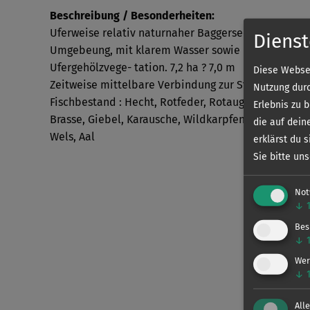
Beschreibung / Besonderheiten:
Uferweise relativ naturnaher Baggersee (ehem. Sand
Dienst
Umgebeung, mit klarem Wasser sowie mäßig Kraut- 
Ufergehölzvege- tation. 7,2 ha ? 7,0 m
Diese Websei
Zeitweise mittelbare Verbindung zur Stever...
Nutzung durc
Fischbestand : Hecht, Rotfeder, Rotauge, Aland, Döbe
Erlebnis zu 
Brasse, Giebel, Karausche, Wildkarpfen, Karpfen, Sch
die auf dein
Wels, Aal
erklärst du 
Sie bitte un
Not
↓
Bes
↓
Wer
↓
All