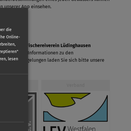
in unserer App einsehen.
er die
che Online-
rbreiten,
ser wird vom
Fischereiverein Lüdinghausen
zeptieren"
. Für weitere Informationen zu den
ren, lesen
chten und Regelungen laden Sie sich bitte unsere
erein
Verband