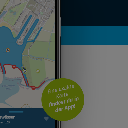
Eine exakte
Karte
findest du in
der App!