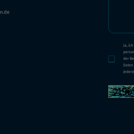
n.de
Ja, ic
perso
der Be
Daten 
jederz