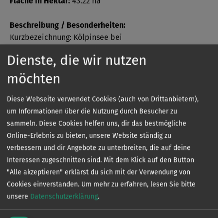
Fläche in Hektar:
43.22 ha
Beschreibung / Besonderheiten:
Kurzbezeichnung: Kölpinsee bei
Rheinsberg/Waldschänke
Dienste, die wir nutzen
Bezeichnung: Kölpinsee bei Rheinsberg/Waldschänke
möchten
Verbans- oder Verbandsvertragsgewässer:
Diese Webseite verwendet Cookies (auch von Drittanbietern),
Verbandsgewässer
um Informationen über die Nutzung durch Besucher zu
sammeln. Diese Cookies helfen uns, dir das bestmögliche
Online-Erlebnis zu bieten, unsere Website ständig zu
verbessern und dir Angebote zu unterbreiten, die auf deine
Sonder­bestimmungen
Interessen zugeschnitten sind. Mit dem Klick auf den Button
"Alle akzeptieren" erklärst du sich mit der Verwendung von
Cookies einverstanden.
Um mehr zu erfahren, lesen Sie bitte
unsere
Datenschutzerklärung
.
Die genauen Sonderbestimmungen eines jeden
Gewässers können Sie kostenlos in unserer App