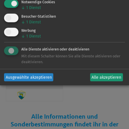
Notwendige Cookies
einsehen.
↓
1
Dienst
Besucher-Statistiken
Verein
↓
1
Dienst
Werbung
↓
1
Dienst
Dieses Gewässer wird vom
LAV Brandenburg
Alle Dienste aktivieren oder deaktivieren
bewirtschaftet. Für weitere Informationen zu den
Mit diesem Schalter können Sie alle Dienste aktivieren oder
Befischungsrechten und Regelungen laden Sie sich bitte
deaktivieren.
unsere App herunter.
Ausgewählte akzeptieren
Alle akzeptieren
Verein
Alle Informationen und
Sonderbestimmungen findet ihr in der