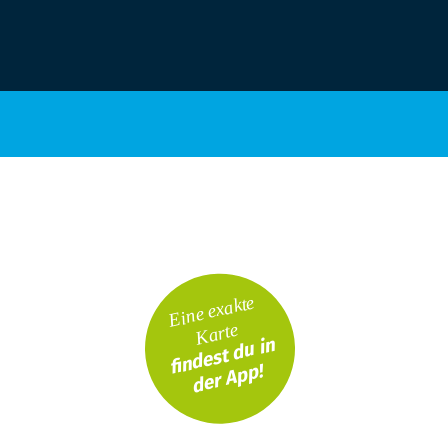
Eine exakte
Karte
findest du in
der App!