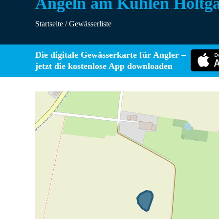
Angeln am Kuhlen Holtga
Startseite
/
Gewässerliste
Die digitale Gewässerkarte für Angler –
jetzt die kostenlose App downloaden