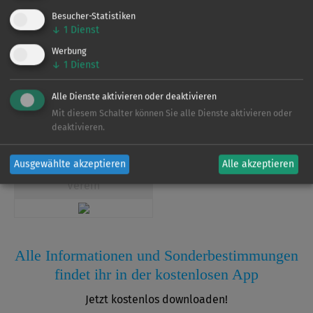
Besucher-Statistiken
Verein
↓
1
Dienst
Werbung
↓
1
Dienst
Dieses Gewässer wird vom
LAV Brandenburg
Alle Dienste aktivieren oder deaktivieren
bewirtschaftet. Für weitere Informationen zu den
Mit diesem Schalter können Sie alle Dienste aktivieren oder
Befischungsrechten und Regelungen laden Sie sich bitte
deaktivieren.
unsere App herunter.
Ausgewählte akzeptieren
Alle akzeptieren
Verein
Alle Informationen und Sonderbestimmungen
findet ihr in der kostenlosen App
Jetzt kostenlos downloaden!