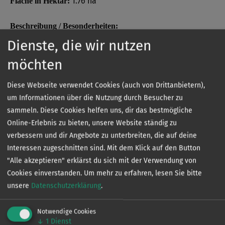
1.76 ha
Fläche in Hektar:
Beschreibung / Besonderheiten:
Kurzbezeichnung: Kuhlmey - Stich, Zehdenick
Dienste, die wir nutzen
möchten
Bezeichnung: Kuhlmey - Stich, Zehdenick
Diese Webseite verwendet Cookies (auch von Drittanbietern),
Verbans- oder Verbandsvertragsgewässer:
um Informationen über die Nutzung durch Besucher zu
Verbandsgewässer
sammeln. Diese Cookies helfen uns, dir das bestmögliche
Online-Erlebnis zu bieten, unsere Website ständig zu
verbessern und dir Angebote zu unterbreiten, die auf deine
Interessen zugeschnitten sind. Mit dem Klick auf den Button
Sonder­bestimmungen
"Alle akzeptieren" erklärst du sich mit der Verwendung von
Cookies einverstanden.
Um mehr zu erfahren, lesen Sie bitte
unsere
Datenschutzerklärung
.
Die genauen Sonderbestimmungen eines jeden
Gewässers können Sie kostenlos in unserer App
Notwendige Cookies
↓
1
Dienst
einsehen.