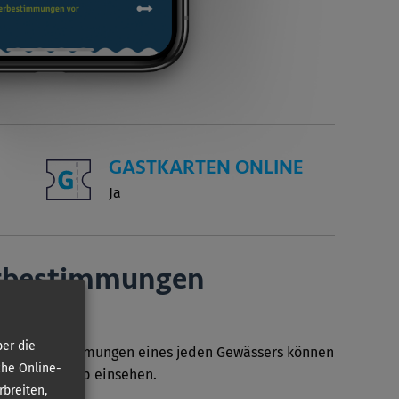
GASTKARTEN ONLINE
Ja
r­bestimmungen
er die
Sonderbestimmungen eines jeden Gewässers können
che Online-
in unserer App einsehen.
rbreiten,