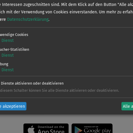
Verein
e Interessen zugeschnitten sind. Mit dem Klick auf den Button "Alle ak
sich mit der Verwendung von Cookies einverstanden.
Um mehr zu erfah
sere
Datenschutzerklärung
.
Dieses Gewäs
wendige Cookies
sgewässer
weitere Infor
1
Dienst
Regelungen la
ucher-Statistiken
1
Dienst
V
bung
1
Dienst
e Dienste aktivieren oder deaktivieren
 diesem Schalter können Sie alle Dienste aktivieren oder deaktivieren.
en und Sonderbestimmungen findet ihr in de
e akzeptieren
Alle 
Jetzt kostenlos downloaden!