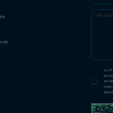
.de
n.de
Ja, ic
perso
der Be
Daten 
jederz