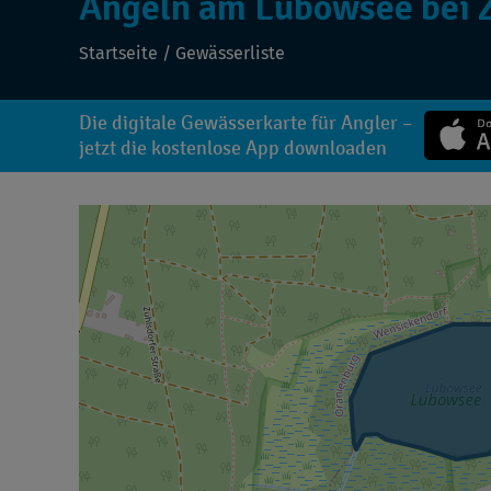
Angeln am Lubowsee bei 
Startseite
/
Gewässerliste
Die digitale Gewässerkarte für Angler –
jetzt die kostenlose App downloaden