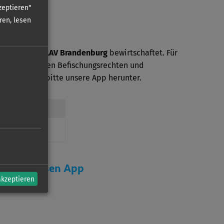
zeptieren"
ren, lesen
ser wird vom
LAV Brandenburg
bewirtschaftet. Für
mationen zu den Befischungsrechten und
den Sie sich bitte unsere App herunter.
erein
r kostenlosen App
akzeptieren