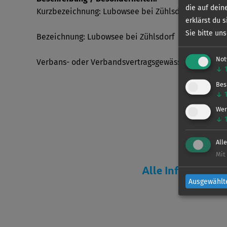
die auf dein
Kurzbezeichnung: Lubowsee bei Zühlsdorf
erklärst du 
Sie bitte un
Bezeichnung: Lubowsee bei Zühlsdorf
Not
Verbans- oder Verbandsvertragsgewässer: Verband
↓
Bes
↓
Wer
↓
All
Mit
Alle Information
Ausgewählt