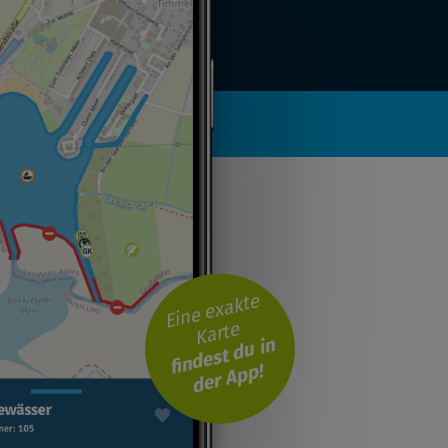
Eine exakte
Karte
findest du in
der App!