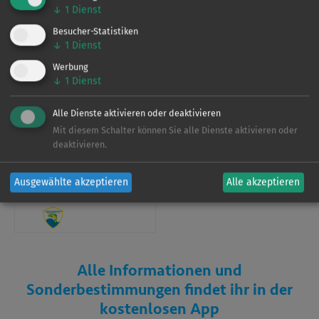
↓
1
Dienst
Verein
Besucher-Statistiken
↓
1
Dienst
Werbung
↓
1
Dienst
Dieses Gewässer wird vom
LAV Brandenburg
bewirtschaftet. Für weitere Informationen zu den
Alle Dienste aktivieren oder deaktivieren
Befischungsrechten und Regelungen laden Sie sich bitte
Mit diesem Schalter können Sie alle Dienste aktivieren oder
unsere App herunter.
deaktivieren.
Ausgewählte akzeptieren
Alle akzeptieren
Verein
Alle Informationen und
Sonderbestimmungen findet ihr in der
kostenlosen App