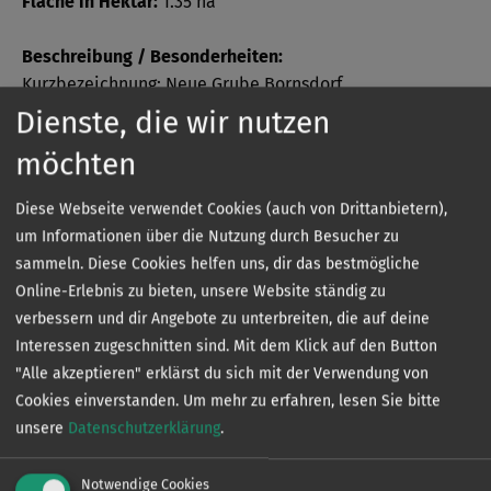
Fläche in Hektar:
1.35 ha
Beschreibung / Besonderheiten:
Kurzbezeichnung: Neue Grube Bornsdorf
Dienste, die wir nutzen
Bezeichnung: Neue Grube Bornsdorf
möchten
Verbans- oder Verbandsvertragsgewässer:
Diese Webseite verwendet Cookies (auch von Drittanbietern),
Verbandsgewässer
um Informationen über die Nutzung durch Besucher zu
sammeln. Diese Cookies helfen uns, dir das bestmögliche
Online-Erlebnis zu bieten, unsere Website ständig zu
verbessern und dir Angebote zu unterbreiten, die auf deine
Sonder­bestimmungen
Interessen zugeschnitten sind. Mit dem Klick auf den Button
"Alle akzeptieren" erklärst du sich mit der Verwendung von
Cookies einverstanden.
Um mehr zu erfahren, lesen Sie bitte
unsere
Datenschutzerklärung
.
Die genauen Sonderbestimmungen eines jeden
Gewässers können Sie kostenlos in unserer App
einsehen.
Notwendige Cookies