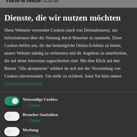
Fläche in Hektar:
4.20 ha
Dienste, die wir nutzen möchten
Beschreibung / Besonderheiten:
Kurzbezeichnung: Pfefferfließ, von Gottsdorf bis Stangenhagen
Diese Webseite verwendet Cookies (auch von Drittanbietern), um
Informationen über die Nutzung durch Besucher zu sammeln. Diese
Bezeichnung: Pfefferfließ, von Gottsdorf bis Stangenhagen
Cookies helfen uns, dir das bestmögliche Online-Erlebnis zu bieten,
unsere Website ständig zu verbessern und dir Angebote zu unterbreiten,
Verbans- oder Verbandsvertragsgewässer: Verbandsgewässer
die auf deine Interessen zugeschnitten sind. Mit dem Klick auf den
Button "Alle akzeptieren" erklärst du sich mit der Verwendung von
Cookies einverstanden.
Um mehr zu erfahren, lesen Sie bitte unsere
Datenschutzerklärung
.
Sonder­bestimmungen
Notwendige Cookies
↓
1
Dienst
Die genauen Sonderbestimmungen eines jeden Gewässers
Besucher-Statistiken
können Sie kostenlos in unserer App einsehen.
↓
1
Dienst
Werbung
Verein
↓
1
Dienst