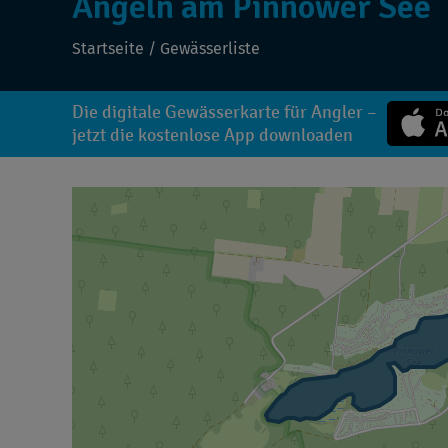
Angeln am Pinnower See
Startseite
/
Gewässerliste
Die digitale Gewässerkarte für Angler –
jetzt die kostenlose App downloaden