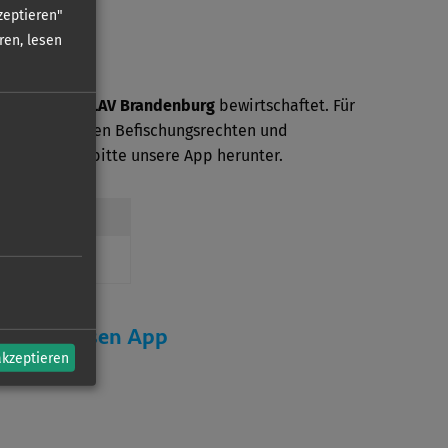
zeptieren"
ren, lesen
ser wird vom
LAV Brandenburg
bewirtschaftet. Für
mationen zu den Befischungsrechten und
den Sie sich bitte unsere App herunter.
erein
r kostenlosen App
akzeptieren