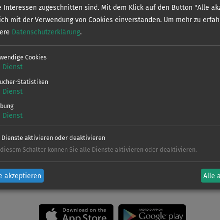
Verein
e Interessen zugeschnitten sind. Mit dem Klick auf den Button "Alle ak
sich mit der Verwendung von Cookies einverstanden.
Um mehr zu erfah
sere
Datenschutzerklärung
.
Dieses Gewäs
wendige Cookies
sgewässer
weitere Infor
1
Dienst
Regelungen la
ucher-Statistiken
1
Dienst
V
bung
1
Dienst
e Dienste aktivieren oder deaktivieren
 diesem Schalter können Sie alle Dienste aktivieren oder deaktivieren.
en und Sonderbestimmungen findet ihr in de
e akzeptieren
Alle 
Jetzt kostenlos downloaden!