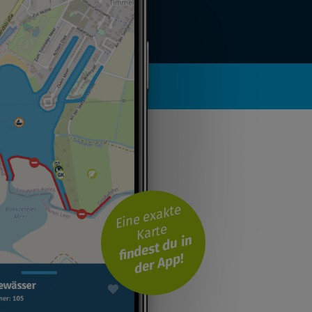
Eine exakte
Karte
findest du in
der App!