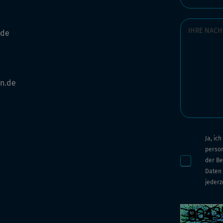
.de
n.de
Ja, ic
perso
der Be
Daten 
jederz