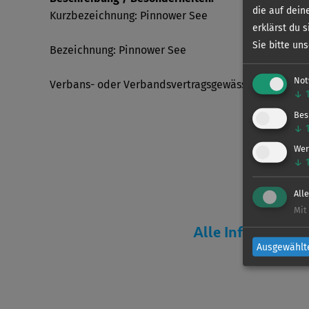
die auf dein
Kurzbezeichnung: Pinnower See
erklärst du 
Sie bitte un
Bezeichnung: Pinnower See
Not
Verbans- oder Verbandsvertragsgewässer: Verband
↓
Bes
↓
Wer
↓
All
Mit
Alle Information
Ausgewählt