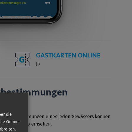
GASTKARTEN ONLINE
Ja
r­bestimmungen
er die
Sonderbestimmungen eines jeden Gewässers können
che Online-
in unserer App einsehen.
rbreiten,