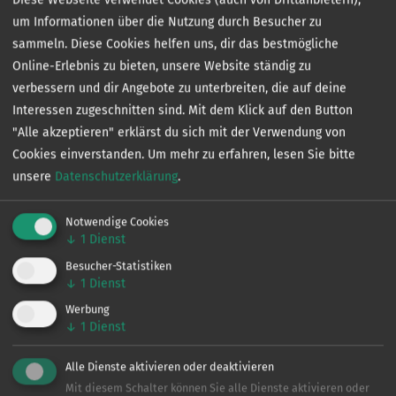
Flurschaden ist zu vermeiden. Für Schäden haftet der
um Informationen über die Nutzung durch Besucher zu
Verursacher.
sammeln. Diese Cookies helfen uns, dir das bestmögliche
Bei Verlust des Erlaubnisscheins besteht kein Anspruch
Online-Erlebnis zu bieten, unsere Website ständig zu
auf Ersatz.
verbessern und dir Angebote zu unterbreiten, die auf deine
Interessen zugeschnitten sind. Mit dem Klick auf den Button
"Alle akzeptieren" erklärst du sich mit der Verwendung von
Sonder­bestimmungen
Cookies einverstanden.
Um mehr zu erfahren, lesen Sie bitte
unsere
Datenschutzerklärung
.
Notwendige Cookies
↓
1
Dienst
Besucher-Statistiken
Die genauen Sonderbestimmungen eines jeden
↓
1
Dienst
Gewässers können Sie kostenlos in unserer App
Werbung
einsehen.
↓
1
Dienst
Verein
Alle Dienste aktivieren oder deaktivieren
Mit diesem Schalter können Sie alle Dienste aktivieren oder