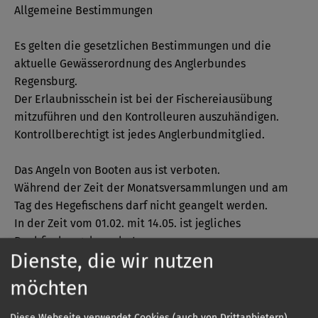
Allgemeine Bestimmungen
Es gelten die gesetzlichen Bestimmungen und die
aktuelle Gewässerordnung des Anglerbundes
Regensburg.
Der Erlaubnisschein ist bei der Fischereiausübung
mitzuführen und den Kontrolleuren auszuhändigen.
Kontrollberechtigt ist jedes Anglerbundmitglied.
Das Angeln von Booten aus ist verboten.
Während der Zeit der Monatsversammlungen und am
Tag des Hegefischens darf nicht geangelt werden.
In der Zeit vom 01.02. mit 14.05. ist jegliches
Raubfischangeln verboten.
Dienste, die wir nutzen
Das Zurücksetzen von gehälterten Fischen ist verboten.
Beobachtungen, die darauf schließen lassen, dass der
möchten
Fischbestand Schaden leidet, sind sofort dem Vorstand
des Anglerbundes zu melden.
Diese Webseite verwendet Cookies (auch von Drittanbietern),