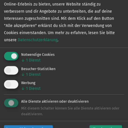
WICHTIG:
Online-Erlebnis zu bieten, unsere Website ständig zu
Die digitale Gewässerkarte von angeln-in versucht die
verbessern und dir Angebote zu unterbreiten, die auf deine
Verbotszonen möglichst exakt abzubilden. Dennoch ist
Interessen zugeschnitten sind. Mit dem Klick auf den Button
es für den Rhein-Angler zwingend nötig sich an der
"Alle akzeptieren" erklärst du sich mit der Verwendung von
Beschilderung am Rhein zu orientieren. Es liegt letztlich
Cookies einverstanden.
Um mehr zu erfahren, lesen Sie bitte
in der Verantwortung des einzelnen Anglers, sich über
unsere
Datenschutzerklärung
.
örtliche Angelverbote und Regelungen für die
Fischereiausübung zu informieren; bei Verstößen gilt
Notwendige Cookies
leider unter Umständen, dass Unwissenheit nicht vor
↓
1
Dienst
Strafe schützt.
Besucher-Statistiken
↓
1
Dienst
Werbung
weitere Informationen unter: www.rheinfischerei-nrw.de
↓
1
Dienst
Alle Dienste aktivieren oder deaktivieren
Fangmeldungen:
Mit diesem Schalter können Sie alle Dienste aktivieren oder
Aal
deaktivieren.
Barsch
Brassen