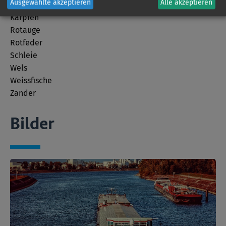
Ausgewählte akzeptieren
Alle akzeptieren
Hecht
Karpfen
Rotauge
Rotfeder
Schleie
Wels
Weissfische
Zander
Bilder