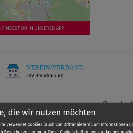
 FINDEST DU IN UNSERER APP
VEREIN/VERBAND
LAV Brandenburg
Sonder
e, die wir nutzen möchten
te verwendet Cookies (auch von Drittanbietern), um Informationen üb
Die genauen 
h Besucher zu sammeln. Diese Cookies helfen uns, dir das bestmögli