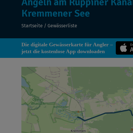
Angeln am Ruppiner Kanal
Kremmener See
Startseite
/
Gewässerliste
Die digitale Gewässerkarte für Angler –
jetzt die kostenlose App downloaden