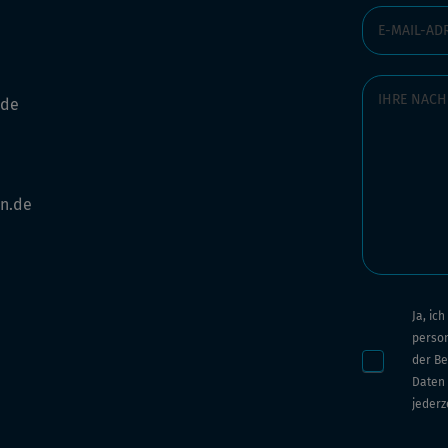
.de
n.de
Ja, ic
perso
der Be
Daten 
jederz