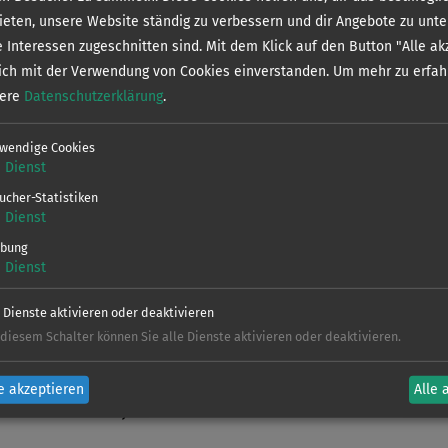
Sie kostenlos 
bieten, unsere Website ständig zu verbessern und dir Angebote zu unte
e Interessen zugeschnitten sind. Mit dem Klick auf den Button "Alle ak
Verein
er Eck bis Kremmener See
sich mit der Verwendung von Cookies einverstanden.
Um mehr zu erfah
sere
Datenschutzerklärung
.
ck bis Kremmener See
Dieses Gewäs
wendige Cookies
sgewässer
weitere Infor
1
Dienst
Regelungen la
ucher-Statistiken
1
Dienst
bung
V
1
Dienst
e Dienste aktivieren oder deaktivieren
 diesem Schalter können Sie alle Dienste aktivieren oder deaktivieren.
ionen und Sonderbestimmungen findet ihr in der k
e akzeptieren
Alle 
Jetzt kostenlos downloaden!