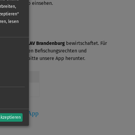
in unserer App einsehen.
rbreiten,
zeptieren"
ren, lesen
ser wird vom
LAV Brandenburg
bewirtschaftet. Für
mationen zu den Befischungsrechten und
den Sie sich bitte unsere App herunter.
erein
ostenlosen App
akzeptieren