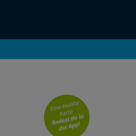
Eine exakte
Karte
findest du in
der App!