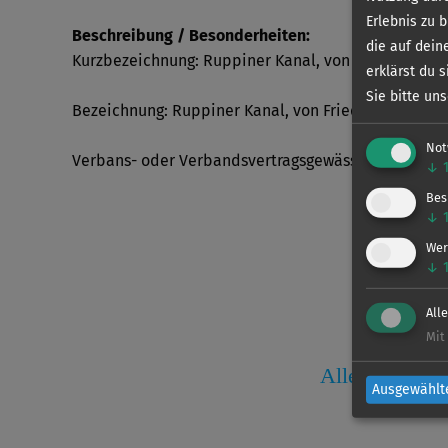
Erlebnis zu 
Beschreibung / Besonderheiten:
die auf dein
Kurzbezeichnung: Ruppiner Kanal, von Friedenthal
erklärst du 
Sie bitte un
Bezeichnung: Ruppiner Kanal, von Friedenthaler E
Not
Verbans- oder Verbandsvertragsgewässer: Verband
↓
Bes
↓
Wer
↓
All
Mit
Alle Informat
Ausgewählt