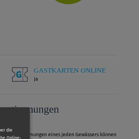
GASTKARTEN ONLINE
Ja
­bestimmungen
er die
Sonderbestimmungen eines jeden Gewässers können
che Online-