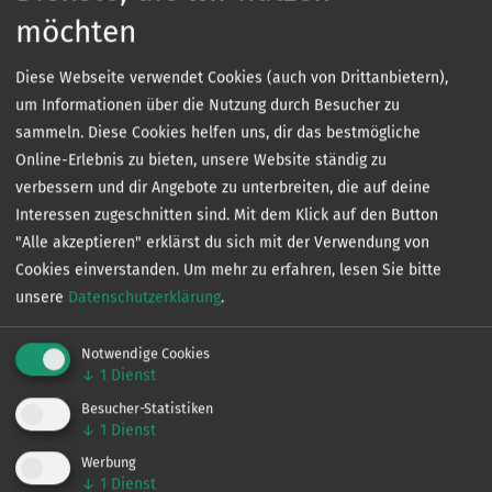
schönen Aussichtspunkten führen. Außerdem kann man
möchten
hier gut angeln und Wassersport betreiben. Im Sommer
kann man im Tief auch schwimmen, allerdings sollte
Diese Webseite verwendet Cookies (auch von Drittanbietern),
man dabei auf die Gezeiten und Strömungen achten.
um Informationen über die Nutzung durch Besucher zu
sammeln. Diese Cookies helfen uns, dir das bestmögliche
Das Südliche Verbindungstief ist auch ein wichtiger
Online-Erlebnis zu bieten, unsere Website ständig zu
Lebensraum für viele Tier- und Pflanzenarten.
verbessern und dir Angebote zu unterbreiten, die auf deine
Insbesondere Vögel wie Enten, Gänse und Reiher sind
Interessen zugeschnitten sind. Mit dem Klick auf den Button
hier zu Hause. Auch verschiedene Fischarten, Muscheln
"Alle akzeptieren" erklärst du sich mit der Verwendung von
und Krebse kann man im Tief beobachten.
Cookies einverstanden.
Um mehr zu erfahren, lesen Sie bitte
unsere
Datenschutzerklärung
.
Der Kanal ist ein beliebtes Angelrevier und bietet eine
Vielzahl von Fischarten.
Notwendige Cookies
↓
1
Dienst
Fangmeldungen:
Besucher-Statistiken
• Aal
↓
1
Dienst
• Barsch
Werbung
• Brassen
↓
1
Dienst