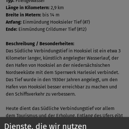
Typ:
Fließgewässer
Länge in Kilometern:
2,9 km
Breite in Metern:
bis 14 m
Anfang:
Einmündung Hooksieler Tief (#7)
Ende:
Einmündung Crildumer Tief (#12)
Beschreibung / Besonderheiten:
Das Südliche Verbindungstief in Hooksiel ist ein etwa 3
Kilometer langer, künstlich angelegter Wasserlauf, der
den Hafen von Hooksiel an der niedersächsischen
Nordseeküste mit dem Sperrwerk Harlesiel verbindet.
Das Tief wurde in den 1930er Jahren angelegt, um den
Hafen von Hooksiel besser erreichbar zu machen und
den Schiffsverkehr zu verbessern.
Heute dient das Südliche Verbindungstief vor allem
dem Tourismus und der Erholung. Entlang des Ufers gibt
es einen Radweg und mehrere Wanderwege, die zu
Dienste, die wir nutzen