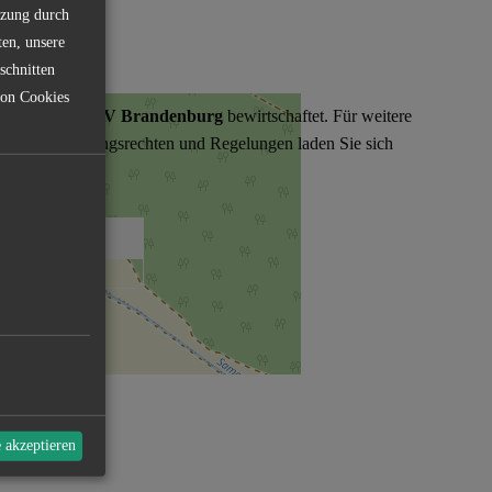
tzung durch
ten, unsere
schnitten
von Cookies
r wird vom
LAV Brandenburg
bewirtschaftet. Für weitere
u den Befischungsrechten und Regelungen laden Sie sich
 herunter.
erein
ostenlosen App
e akzeptieren