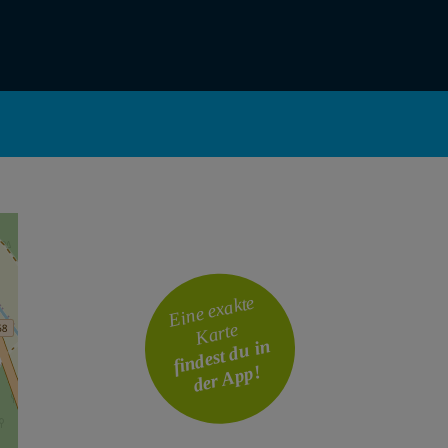
Eine exakte
Karte
findest du in
der App!