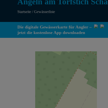
Angeln am Torfstich Sch
Startseite
/
Gewässerliste
Die digitale Gewässerkarte für Angler –
jetzt die kostenlose App downloaden