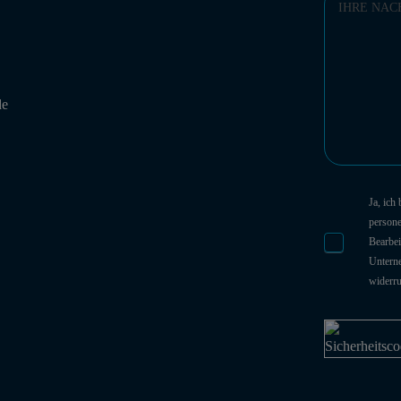
de
Ja, ich
person
Bearbei
Unterne
widerr