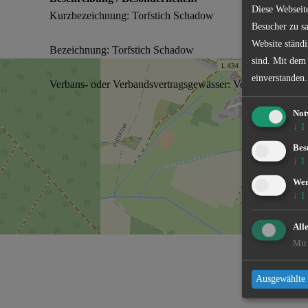
Diese Webseit
Kurzbezeichnung: Torfstich Schadow
Besucher zu sa
Website ständi
Bezeichnung: Torfstich Schadow
sind. Mit dem
einverstanden.
Verbans- oder Verbandsvertragsgewässer: Verbandsgewäss
Not
↓
1
Bes
↓
1
We
↓
1
Alle Informat
All
Mit 
Ausgewählte 