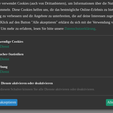
Verein
e verwendet Cookies (auch von Drittanbietern), um Informationen über die Nu
mmeln. Diese Cookies helfen uns, dir das bestmögliche Online-Erlebnis zu bie
g zu verbessern und dir Angebote zu unterbreiten, die auf deine Interessen zuge
 Klick auf den Button "Alle akzeptieren" erklärst du sich mit der Verwendung 
Dieses Gewässe
Um mehr zu erfahren, lesen Sie bitte unsere
Datenschutzerklärung
.
er
Informationen z
bitte unsere App
wendige Cookies
Dienst
V
ucher-Statistiken
Dienst
rbung
Dienst
ionen und Sonderbestimmungen findet ihr in der k
e Dienste aktivieren oder deaktivieren
Jetzt kostenlos downloaden!
diesem Schalter können Sie alle Dienste aktivieren oder deaktivieren.
akzeptieren
All