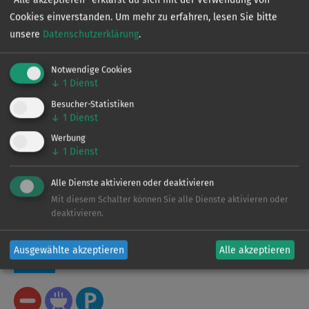
Cookies einverstanden.
Um mehr zu erfahren, lesen Sie bitte
unsere
Datenschutzerklärung
.
Notwendige Cookies
↓
1
Dienst
Besucher-Statistiken
↓
1
Dienst
Werbung
↓
1
Dienst
Alle Dienste aktivieren oder deaktivieren
Mit diesem Schalter können Sie alle Dienste aktivieren oder
deaktivieren.
Sonder­bestimmungen
Ausgewählte akzeptieren
Alle akzeptieren