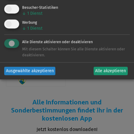
Verein
Besucher-Statistiken
↓
1
Dienst
Werbung
Dieses Gewässer wird vom
LAV Brandenburg
↓
1
Dienst
bewirtschaftet. Für weitere Informationen zu den
Befischungsrechten und Regelungen laden Sie sich bitte
Alle Dienste aktivieren oder deaktivieren
Mit diesem Schalter können Sie alle Dienste aktivieren oder
unsere App herunter.
deaktivieren.
Verein
Ausgewählte akzeptieren
Alle akzeptieren
Alle Informationen und
Sonderbestimmungen findet ihr in der
kostenlosen App
Jetzt kostenlos downloaden!