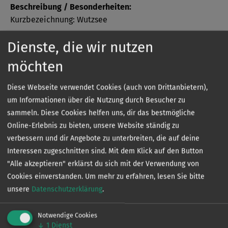
Beschreibung / Besonderheiten:
Kurzbezeichnung: Wutzsee
Dienste, die wir nutzen
Bezeichnung: Wutzsee bei Liebenwalde OT Hammer
möchten
Verbans- oder Verbandsvertragsgewässer:
Verbandsgewässer
Diese Webseite verwendet Cookies (auch von Drittanbietern),
um Informationen über die Nutzung durch Besucher zu
sammeln. Diese Cookies helfen uns, dir das bestmögliche
Online-Erlebnis zu bieten, unsere Website ständig zu
Sonder­bestimmungen
verbessern und dir Angebote zu unterbreiten, die auf deine
Interessen zugeschnitten sind. Mit dem Klick auf den Button
"Alle akzeptieren" erklärst du sich mit der Verwendung von
Cookies einverstanden.
Um mehr zu erfahren, lesen Sie bitte
Die genauen Sonderbestimmungen eines jeden
unsere
Datenschutzerklärung
.
Gewässers können Sie kostenlos in unserer App
einsehen.
Notwendige Cookies
↓
1
Dienst