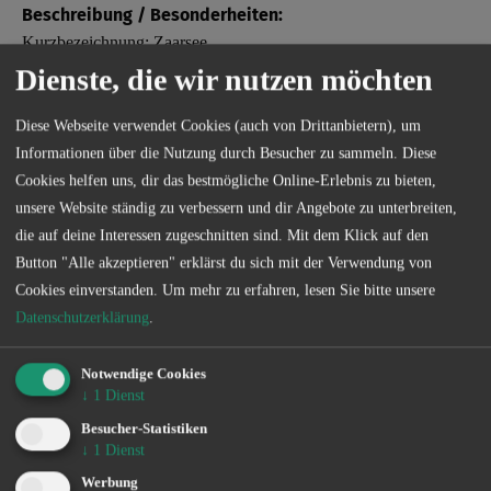
Beschreibung / Besonderheiten:
Kurzbezeichnung: Zaarsee
Dienste, die wir nutzen möchten
Bezeichnung: Zaarsee
Diese Webseite verwendet Cookies (auch von Drittanbietern), um
Verbans- oder Verbandsvertragsgewässer:
Informationen über die Nutzung durch Besucher zu sammeln. Diese
Verbandsvertragsgewässer
Cookies helfen uns, dir das bestmögliche Online-Erlebnis zu bieten,
unsere Website ständig zu verbessern und dir Angebote zu unterbreiten,
die auf deine Interessen zugeschnitten sind. Mit dem Klick auf den
Button "Alle akzeptieren" erklärst du sich mit der Verwendung von
Sonder­bestimmungen
Cookies einverstanden.
Um mehr zu erfahren, lesen Sie bitte unsere
Datenschutzerklärung
.
Notwendige Cookies
Die genauen Sonderbestimmungen eines jeden Gewässers
↓
1
Dienst
können Sie kostenlos in unserer App einsehen.
Besucher-Statistiken
↓
1
Dienst
Verein
Werbung