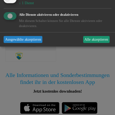
↓
1
Dienst
Alle Dienste aktivieren oder deaktivieren
LAV Brandenburg
Dieses Gewässer wird vom
bewirtschaftet.
Mit diesem Schalter können Sie alle Dienste aktivieren oder
Für weitere Informationen zu den Befischungsrechten und
deaktivieren.
Regelungen laden Sie sich bitte unsere App herunter.
Ausgewählte akzeptieren
Alle akzeptieren
Verein
Alle Informationen und Sonderbestimmungen
findet ihr in der kostenlosen App
Jetzt kostenlos downloaden!