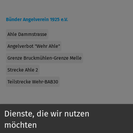
Bünder Angelverein 1925 e.V.
Ahle Dammstrasse
Angelverbot "Wehr Ahle"
Grenze Bruckmühlen-Grenze Melle
Strecke Ahle 2
Teilstrecke Wehr-BAB30
Fischereiverein Melle e.V.
Dienste, die wir nutzen
Else
möchten