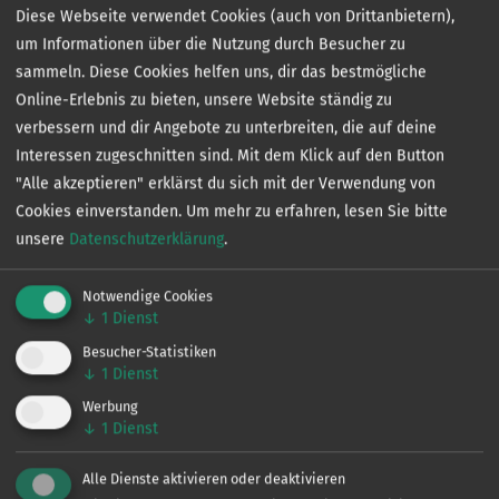
Diese Webseite verwendet Cookies (auch von Drittanbietern),
um Informationen über die Nutzung durch Besucher zu
angeln-
in
ist die interaktive Gewässerkarte für dich und
sammeln. Diese Cookies helfen uns, dir das bestmögliche
dein Lieblings-Hobby.
Online-Erlebnis zu bieten, unsere Website ständig zu
Hol dir jetzt die App kostenlos aufs Handy und finde
verbessern und dir Angebote zu unterbreiten, die auf deine
Angelgewässer in deiner Nähe.
Interessen zugeschnitten sind. Mit dem Klick auf den Button
"Alle akzeptieren" erklärst du sich mit der Verwendung von
Cookies einverstanden.
Um mehr zu erfahren, lesen Sie bitte
unsere
Datenschutzerklärung
.
Notwendige Cookies
↓
1
Dienst
Besucher-Statistiken
↓
1
Dienst
Kontakt
Werbung
↓
1
Dienst
Alle Dienste aktivieren oder deaktivieren