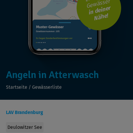
Gewässer
i
n
d
ei
n
er
N
ä
h
e!
Angeln in Atterwasch
Startseite
/
Gewässerliste
LAV Brandenburg
Deulowitzer See