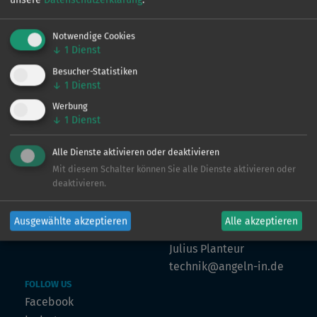
Notwendige Cookies
↓
1
Dienst
VERTRIEB
Ingo de Jonge
Besucher-Statistiken
↓
1
Dienst
0160 - 90 61 39 43
ingo@angeln-in.de
Werbung
↓
1
Dienst
Alle Dienste aktivieren oder deaktivieren
MARKETING
Mit diesem Schalter können Sie alle Dienste aktivieren oder
Julian Preuß
deaktivieren.
julian@angeln-in.de
Ausgewählte akzeptieren
Alle akzeptieren
TECHNIK
Julius Planteur
technik@angeln-in.de
FOLLOW US
Facebook