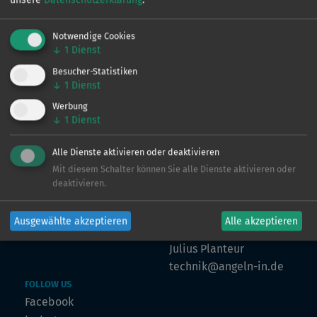
Notwendige Cookies
↓
1
Dienst
VERTRIEB
Ingo de Jonge
Besucher-Statistiken
↓
1
Dienst
0160 - 90 61 39 43
ingo@angeln-in.de
Werbung
↓
1
Dienst
Alle Dienste aktivieren oder deaktivieren
MARKETING
Mit diesem Schalter können Sie alle Dienste aktivieren oder
Julian Preuß
deaktivieren.
julian@angeln-in.de
Ausgewählte akzeptieren
Alle akzeptieren
TECHNIK
Julius Planteur
technik@angeln-in.de
FOLLOW US
Facebook