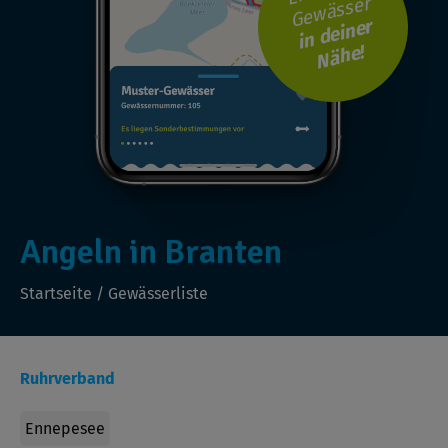
Gewässer
i
n
d
ei
n
er
N
ä
h
e!
Angeln in Branten
Startseite
/
Gewässerliste
Ruhrverband
Ennepesee