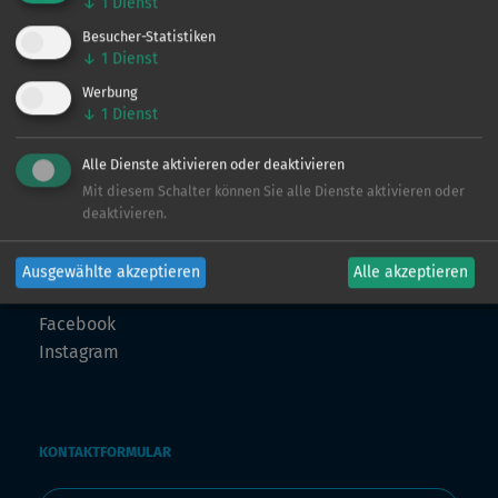
↓
1
Dienst
ingo@angeln-in.de
Besucher-Statistiken
↓
1
Dienst
Werbung
MARKETING
↓
1
Dienst
Julian Preuß
julian@angeln-in.de
Alle Dienste aktivieren oder deaktivieren
Mit diesem Schalter können Sie alle Dienste aktivieren oder
TECHNIK
deaktivieren.
Julius Planteur
technik@angeln-in.de
Ausgewählte akzeptieren
Alle akzeptieren
FOLLOW US
Facebook
Instagram
KONTAKTFORMULAR