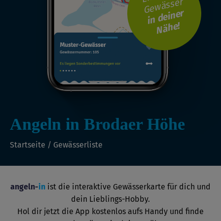
Gewässer
i
n
d
ei
n
er
N
ä
h
e!
Angeln in Brodaer Höhe
Startseite
/
Gewässerliste
angeln-
in
ist die interaktive Gewässerkarte für dich und
dein Lieblings-Hobby.
Hol dir jetzt die App kostenlos aufs Handy und finde