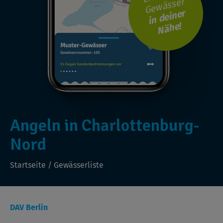
Gewässer
i
n
d
ei
n
er
N
ä
h
e!
Angeln in Charlottenburg-
Nord
Startseite
/
Gewässerliste
DAV Berlin