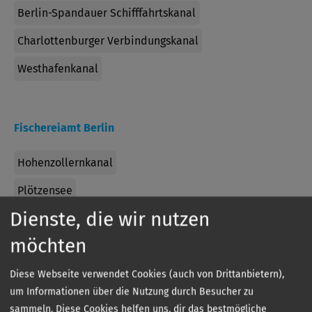
Berlin-Spandauer Schifffahrtskanal
Charlottenburger Verbindungskanal
Westhafenkanal
Fischereiamt Berlin
Hohenzollernkanal
Plötzensee
Dienste, die wir nutzen
möchten
angeln-
in
ist die interaktive Gewässerkarte für dich und
dein Lieblings-Hobby.
Diese Webseite verwendet Cookies (auch von Drittanbietern),
Hol dir jetzt die App kostenlos aufs Handy und finde
um Informationen über die Nutzung durch Besucher zu
Angelgewässer in deiner Nähe.
sammeln. Diese Cookies helfen uns, dir das bestmögliche