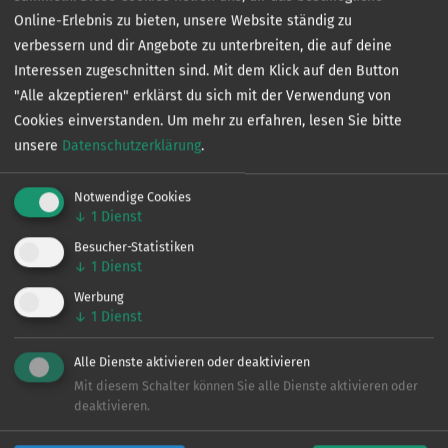
Online-Erlebnis zu bieten, unsere Website ständig zu
verbessern und dir Angebote zu unterbreiten, die auf deine
Interessen zugeschnitten sind. Mit dem Klick auf den Button
"Alle akzeptieren" erklärst du sich mit der Verwendung von
Cookies einverstanden.
Um mehr zu erfahren, lesen Sie bitte
unsere
Datenschutzerklärung
.
Notwendige Cookies
Kontakt
↓
1
Dienst
Besucher-Statistiken
↓
1
Dienst
Werbung
↓
1
Dienst
Alle Dienste aktivieren oder deaktivieren
VERTRIEB
Mit diesem Schalter können Sie alle Dienste aktivieren oder
Ingo de Jonge
deaktivieren.
0160 - 90 61 39 43
ingo@angeln-in.de