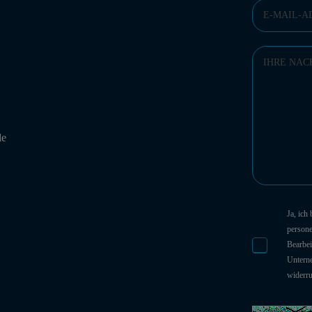
de
Ja, ich
person
Bearbei
Unterne
widerr