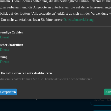
mmeln. Diese Cookies helfen uns, dir das bestmögliche Online-Erlebnis zu bie
g zu verbessern und dir Angebote zu unterbreiten, die auf deine Interessen zuge
 Klick auf den Button "Alle akzeptieren" erklärst du sich mit der Verwendung 
Um mehr zu erfahren, lesen Sie bitte unsere
Datenschutzerklärung
.
wendige Cookies
Dienst
Kontakt
ucher-Statistiken
Dienst
rbung
Dienst
e Dienste aktivieren oder deaktivieren
diesem Schalter können Sie alle Dienste aktivieren oder deaktivieren.
FOLLOW US
KONTAKTFOR
Facebook
akzeptieren
All
Instagram