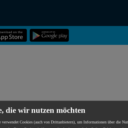
e, die wir nutzen möchten
eln-
in
ist die interaktive Gewässerkarte für dich und dein Lieblings-H
r jetzt die App kostenlos aufs Handy und finde Angelgewässer in deine
e verwendet Cookies (auch von Drittanbietern), um Informationen über die Nu