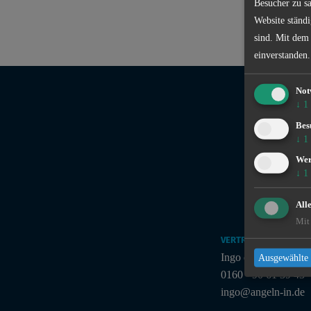
Besucher zu sa
Website ständi
sind. Mit dem
einverstanden.
Not
↓
1
Bes
↓
1
We
↓
1
All
Mit 
VERTRIEB
Ingo de Jonge
Ausgewählte 
0160 - 90 61 39 43
ingo@angeln-in.de