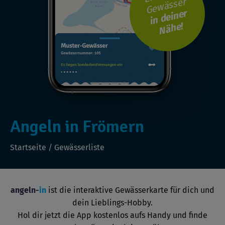
Gewässer
i
n
d
ei
n
er
N
ä
h
e!
Angeln in Frömern
Startseite
/
Gewässerliste
angeln-
in
ist die interaktive Gewässerkarte für dich und
dein Lieblings-Hobby.
Hol dir jetzt die App kostenlos aufs Handy und finde