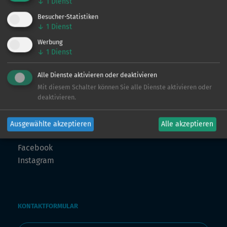
↓
1
Dienst
ingo@angeln-in.de
Besucher-Statistiken
↓
1
Dienst
Werbung
MARKETING
↓
1
Dienst
Julian Preuß
julian@angeln-in.de
Alle Dienste aktivieren oder deaktivieren
Mit diesem Schalter können Sie alle Dienste aktivieren oder
TECHNIK
deaktivieren.
Julius Planteur
technik@angeln-in.de
Ausgewählte akzeptieren
Alle akzeptieren
FOLLOW US
Facebook
Instagram
KONTAKTFORMULAR