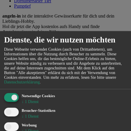
Dornumersieler Tief
Pumptief
angeln-
in
ist die interaktive Gewässerkarte für dich und dein
Lieblings-Hobby.
Hol dir jetzt die App kostenlos aufs Handy und finde
Angelgewässer in deiner Nähe.
Dienste, die wir nutzen möchten
Diese Webseite verwendet Cookies (auch von Drittanbietern), um
Informationen über die Nutzung durch Besucher zu sammeln. Diese
Kontakt
Cookies helfen uns, dir das bestmögliche Online-Erlebnis zu bieten,
unsere Website ständig zu verbessern und dir Angebote zu unterbreiten,
die auf deine Interessen zugeschnitten sind. Mit dem Klick auf den
Vertrieb
Button "Alle akzeptieren" erklärst du sich mit der Verwendung von
Ingo de Jonge
Cookies einverstanden.
Um mehr zu erfahren, lesen Sie bitte unsere
0160 - 90 61 39 43
Datenschutzerklärung
.
ingo@angeln-in.de
Notwendige Cookies
↓
1
Dienst
Marketing
Julian Preuß
Besucher-Statistiken
julian@angeln-in.de
↓
1
Dienst
Technik
Werbung
Julius Planteur
↓
1
Dienst