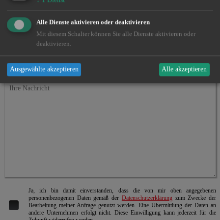
technik@angeln-in.de
Follow us
Alle Dienste aktivieren oder deaktivieren
Facebook
Instagram
Mit diesem Schalter können Sie alle Dienste aktivieren oder
deaktivieren.
Kontaktformular
Ausgewählte akzeptieren
Alle akzeptieren
Ja, ich bin damit einverstanden, dass die von mir oben angegebenen
personenbezogenen Daten gemäß der
Datenschutzerklärung
zum Zwecke der
Bearbeitung meiner Anfrage genutzt werden. Eine Übermittlung der Daten an
andere Unternehmen erfolgt nicht. Diese Einwilligung kann jederzeit für die
Zukunft widerrufen werden.