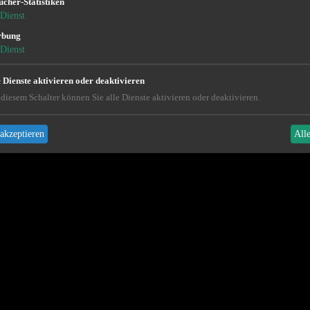
ucher-Statistiken
Dienst
rbung
Dienst
e Dienste aktivieren oder deaktivieren
diesem Schalter können Sie alle Dienste aktivieren oder deaktivieren.
akzeptieren
All