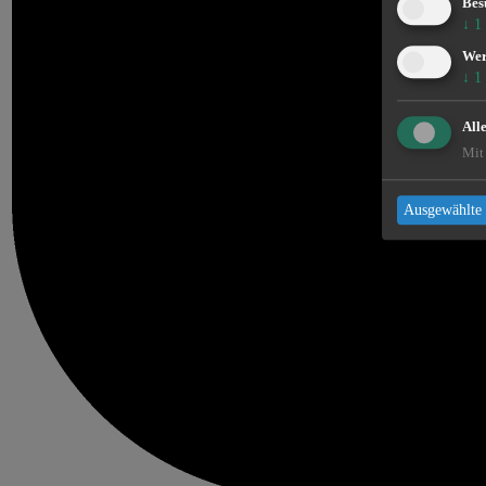
Bes
↓
1
We
↓
1
All
Mit 
Ausgewählte 