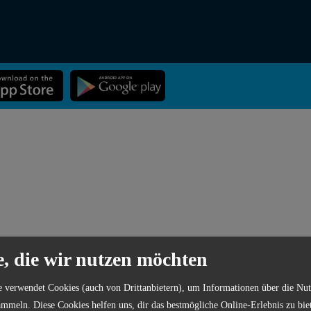
eln-
in
ist die interaktive Gewässerkarte für dich und dein Lieblings-Ho
e, die wir nutzen möchten
r jetzt die App kostenlos aufs Handy und finde Angelgewässer in deine
e verwendet Cookies (auch von Drittanbietern), um Informationen über die Nu
mmeln. Diese Cookies helfen uns, dir das bestmögliche Online-Erlebnis zu bie