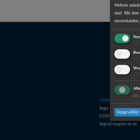
Website ständi
sind. Mit dem
einverstanden.
Not
↓
1
Bes
↓
1
We
↓
1
All
Mit 
VERTRIEB
Ingo de Jonge
Ausgewählte 
0160 - 90 61 39 43
ingo@angeln-in.de