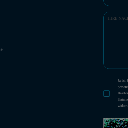
de
Ja, ich
person
Bearbei
Unterne
widerr