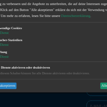
g zu verbessern und dir Angebote zu unterbreiten, die auf deine Interessen zuge
 Klick auf den Button "Alle akzeptieren" erklärst du sich mit der Verwendung 
Um mehr zu erfahren, lesen Sie bitte unsere
Datenschutzerklärung
.
wendige Cookies
Dienst
Kontakt
ucher-Statistiken
Dienst
rbung
Dienst
e Dienste aktivieren oder deaktivieren
diesem Schalter können Sie alle Dienste aktivieren oder deaktivieren.
FOLLOW US
KONTAKTFO
Facebook
akzeptieren
All
Instagram