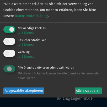
"Alle akzeptieren" erklärst du sich mit der Verwendung von
Cookies einverstanden.
Um mehr zu erfahren, lesen Sie bitte
Kontakt
unsere
Datenschutzerklärung
.
Notwendige Cookies
↓
1
Dienst
Besucher-Statistiken
↓
1
Dienst
VERTRIEB
Werbung
Ingo de Jonge
↓
1
Dienst
0160 - 90 61 39 43
Alle Dienste aktivieren oder deaktivieren
ingo@angeln-in.de
Mit diesem Schalter können Sie alle Dienste aktivieren oder
deaktivieren.
MARKETING
Ausgewählte akzeptieren
Alle akzeptieren
Julian Preuß
julian@angeln-in.de