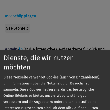
ASV Schöppingen
See Stönfeld
angeln-
in
ist die interaktive Gewässerkarte für dich und
dein Lieblings-Hobby.
Dienste, die wir nutzen
Hol dir jetzt die App kostenlos aufs Handy und finde
möchten
Angelgewässer in deiner Nähe.
Diese Webseite verwendet Cookies (auch von Drittanbietern),
um Informationen über die Nutzung durch Besucher zu
sammeln. Diese Cookies helfen uns, dir das bestmögliche
Online-Erlebnis zu bieten, unsere Website ständig zu
verbessern und dir Angebote zu unterbreiten, die auf deine
Interessen zugeschnitten sind. Mit dem Klick auf den Button