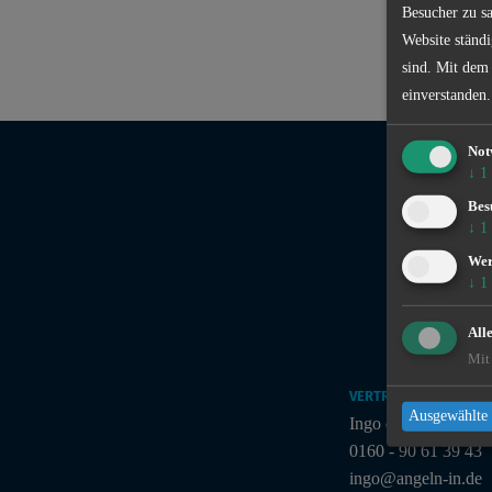
Besucher zu sa
Website ständi
sind. Mit dem
einverstanden.
Not
↓
1
Bes
↓
1
We
↓
1
All
Mit 
VERTRIEB
Ausgewählte 
Ingo de Jonge
0160 - 90 61 39 43
ingo@angeln-in.de