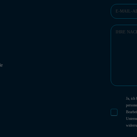
de
Ja, ich
person
Bearbei
Unterne
widerr