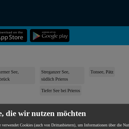
erner See,
Streganzer See,
Tonsee, Pätz
brück
südlich Prieros
Tiefer See bei Prieros
e, die wir nutzen möchten
eln-
in
ist die interaktive Gewässerkarte für dich und dein Lieblings-H
r jetzt die App kostenlos aufs Handy und finde Angelgewässer in deine
e verwendet Cookies (auch von Drittanbietern), um Informationen über die Nu