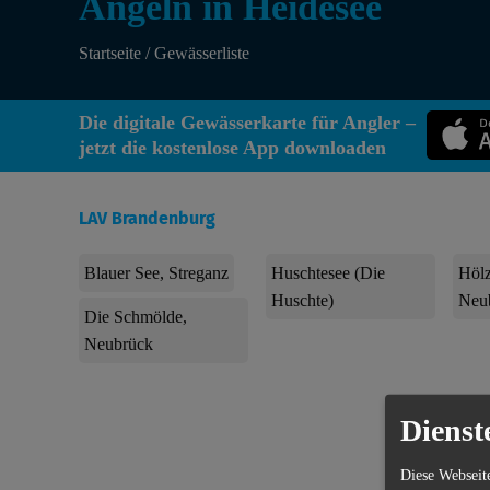
Angeln in Heidesee
Startseite
/
Gewässerliste
Die digitale Gewässerkarte für Angler –
jetzt die kostenlose App downloaden
LAV Brandenburg
Blauer See, Streganz
Huschtesee (Die
Hölz
Huschte)
Neu
Die Schmölde,
Neubrück
Dienst
ang
Hol di
Diese Webseit