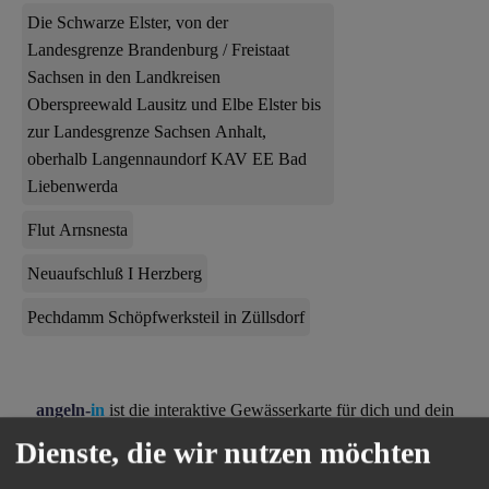
Die Schwarze Elster, von der
Landesgrenze Brandenburg / Freistaat
Sachsen in den Landkreisen
Oberspreewald Lausitz und Elbe Elster bis
zur Landesgrenze Sachsen Anhalt,
oberhalb Langennaundorf KAV EE Bad
Liebenwerda
Flut Arnsnesta
Neuaufschluß I Herzberg
Pechdamm Schöpfwerksteil in Züllsdorf
angeln-
in
ist die interaktive Gewässerkarte für dich und dein
Lieblings-Hobby.
Dienste, die wir nutzen möchten
Hol dir jetzt die App kostenlos aufs Handy und finde