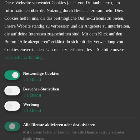
Angelgewässer in deiner Nähe.
Diese Webseite verwendet Cookies (auch von Drittanbietern), um
Informationen über die Nutzung durch Besucher zu sammeln. Diese
Cookies helfen uns, dir das bestmögliche Online-Erlebnis zu bieten,
unsere Website ständig zu verbessern und dir Angebote zu unterbreiten,
die auf deine Interessen zugeschnitten sind. Mit dem Klick auf den
Button "Alle akzeptieren" erklärst du sich mit der Verwendung von
Cookies einverstanden.
Um mehr zu erfahren, lesen Sie bitte unsere
Datenschutzerklärung
.
Kontakt
Notwendige Cookies
↓
1
Dienst
Besucher-Statistiken
↓
1
Dienst
Werbung
↓
1
Dienst
VERTRIEB
Ingo de Jonge
Alle Dienste aktivieren oder deaktivieren
0160 - 90 61 39 43
Mit diesem Schalter können Sie alle Dienste aktivieren oder
ingo@angeln-in.de
deaktivieren.