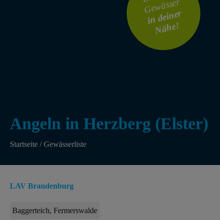
Gewässer
i
n
dei
ner
N
ä
he!
Angeln in Herzberg (Elster)
Startseite
/
Gewässerliste
LAV Brandenburg
Baggerteich, Fermerswalde