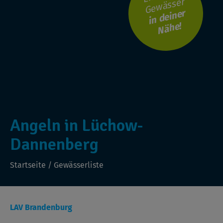
Gewässer
i
n
d
ei
n
er
N
ä
h
e!
Angeln in Lüchow-
Dannenberg
Startseite
/
Gewässerliste
LAV Brandenburg