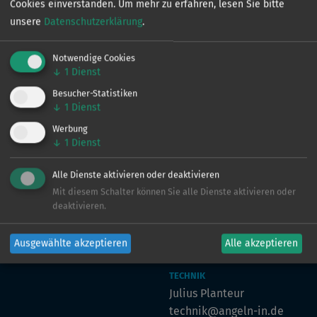
Cookies einverstanden.
Um mehr zu erfahren, lesen Sie bitte
unsere
Datenschutzerklärung
.
Notwendige Cookies
↓
1
Dienst
Besucher-Statistiken
VERTRIEB
↓
1
Dienst
Ingo de Jonge
Werbung
0160 - 90 61 39 43
↓
1
Dienst
ingo@angeln-in.de
Alle Dienste aktivieren oder deaktivieren
Mit diesem Schalter können Sie alle Dienste aktivieren oder
MARKETING
deaktivieren.
Julian Preuß
julian@angeln-in.de
Ausgewählte akzeptieren
Alle akzeptieren
TECHNIK
Julius Planteur
technik@angeln-in.de