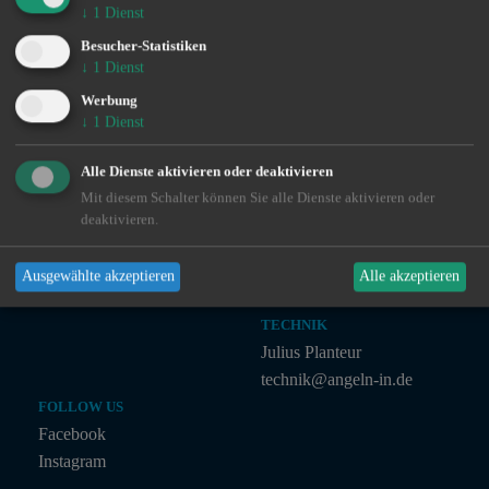
↓
1
Dienst
Besucher-Statistiken
VERTRIEB
↓
1
Dienst
Ingo de Jonge
Werbung
0160 - 90 61 39 43
↓
1
Dienst
ingo@angeln-in.de
Alle Dienste aktivieren oder deaktivieren
Mit diesem Schalter können Sie alle Dienste aktivieren oder
MARKETING
deaktivieren.
Julian Preuß
julian@angeln-in.de
Ausgewählte akzeptieren
Alle akzeptieren
TECHNIK
Julius Planteur
technik@angeln-in.de
FOLLOW US
Facebook
Instagram