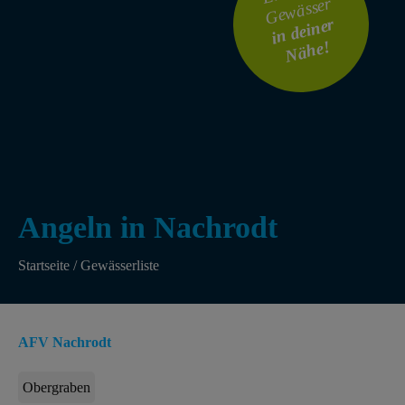
Gewässer
i
n
dei
ner
N
ä
he!
Angeln in Nachrodt
Startseite
/
Gewässerliste
AFV Nachrodt
Obergraben