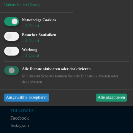
Datenschutzerklärung
.
VERTRIEB
Notwendige Cookies
Ingo de Jonge
↓
1
Dienst
0160 - 90 61 39 43
Besucher-Statistiken
ingo@angeln-in.de
↓
1
Dienst
Werbung
↓
1
Dienst
MARKETING
Julian Preuß
Alle Dienste aktivieren oder deaktivieren
julian@angeln-in.de
Mit diesem Schalter können Sie alle Dienste aktivieren oder
deaktivieren.
TECHNIK
Julius Planteur
Ausgewählte akzeptieren
Alle akzeptieren
technik@angeln-in.de
FOLLOW US
Facebook
Instagram