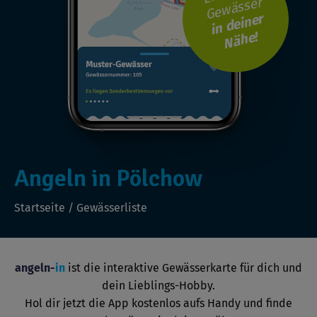
Gewässer
i
n
d
ei
n
er
N
ä
h
e!
Angeln in Pölchow
Startseite
/
Gewässerliste
angeln-
in
ist die interaktive Gewässerkarte für dich und
dein Lieblings-Hobby.
Hol dir jetzt die App kostenlos aufs Handy und finde