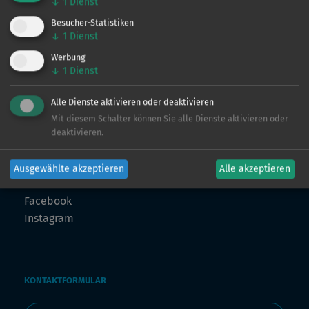
↓
1
Dienst
ingo@angeln-in.de
Besucher-Statistiken
↓
1
Dienst
Werbung
MARKETING
↓
1
Dienst
Julian Preuß
julian@angeln-in.de
Alle Dienste aktivieren oder deaktivieren
Mit diesem Schalter können Sie alle Dienste aktivieren oder
TECHNIK
deaktivieren.
Julius Planteur
technik@angeln-in.de
Ausgewählte akzeptieren
Alle akzeptieren
FOLLOW US
Facebook
Instagram
KONTAKTFORMULAR