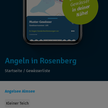
Gewässer
i
n
d
ei
n
er
N
ä
h
e!
Angeln in Rosenberg
Startseite
/
Gewässerliste
Angelsee Almsee
Kleiner Teich