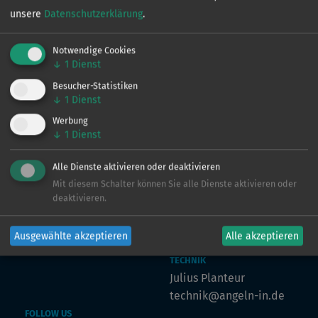
unsere
Datenschutzerklärung
.
Notwendige Cookies
↓
1
Dienst
VERTRIEB
Besucher-Statistiken
Ingo de Jonge
↓
1
Dienst
0160 - 90 61 39 43
Werbung
↓
1
Dienst
ingo@angeln-in.de
Alle Dienste aktivieren oder deaktivieren
Mit diesem Schalter können Sie alle Dienste aktivieren oder
MARKETING
deaktivieren.
Julian Preuß
julian@angeln-in.de
Ausgewählte akzeptieren
Alle akzeptieren
TECHNIK
Julius Planteur
technik@angeln-in.de
FOLLOW US