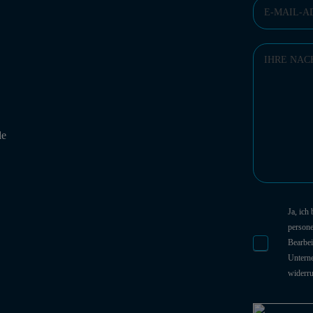
de
Ja, ich
person
Bearbei
Unterne
widerr