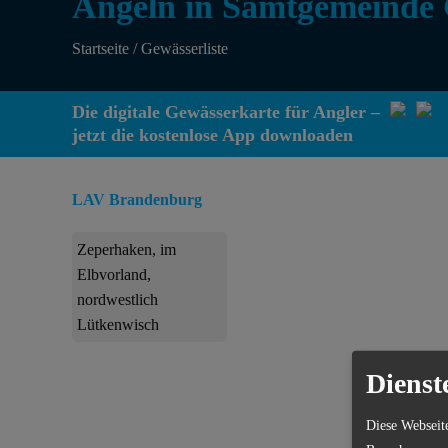
Angeln in Samtgemeinde
Startseite
/
Gewässerliste
Die digitale Gewässerkarte für Angler –
jetzt die kostenlose App downloaden
LAV Brandenburg
Zeperhaken, im
Elbvorland,
nordwestlich
Lütkenwisch
Dienst
ang
Diese Webseit
Hol di