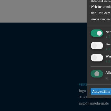
Besucher zu sa
Website ständi
sind. Mit dem
einverstanden.
Not
↓
1
Bes
↓
1
We
↓
1
All
Mit 
VERTRIEB
Ingo de Jonge
Ausgewählte 
0160 - 90 61 39 43
ingo@angeln-in.de