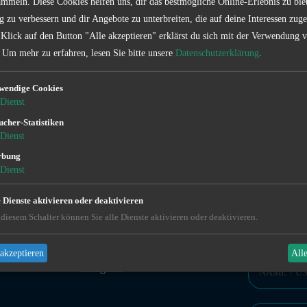
mmeln. Diese Cookies helfen uns, dir das bestmögliche Online-Erlebnis zu bie
g zu verbessern und dir Angebote zu unterbreiten, die auf deine Interessen zuge
 Klick auf den Button "Alle akzeptieren" erklärst du sich mit der Verwendung 
Um mehr zu erfahren, lesen Sie bitte unsere
Datenschutzerklärung
.
wendige Cookies
Dienst
Kontakt
ucher-Statistiken
Dienst
rbung
Dienst
e Dienste aktivieren oder deaktivieren
diesem Schalter können Sie alle Dienste aktivieren oder deaktivieren.
FOLLOW US
KONTAKTFO
Facebook
akzeptieren
All
Instagram