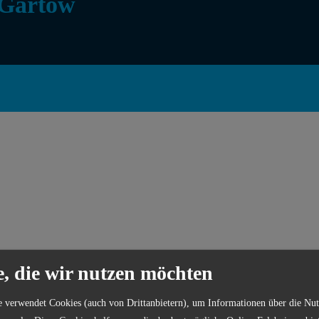
 Gartow
e, die wir nutzen möchten
eln-
in
ist die interaktive Gewässerkarte für dich und dein Lieblings-Ho
e verwendet Cookies (auch von Drittanbietern), um Informationen über die Nu
r jetzt die App kostenlos aufs Handy und finde Angelgewässer in deine