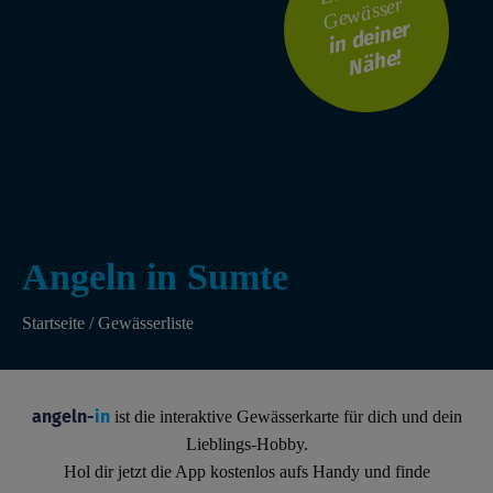
Gewässer
i
n
d
ei
n
er
N
ä
h
e!
Angeln in Sumte
Startseite
/
Gewässerliste
angeln-
in
ist die interaktive Gewässerkarte für dich und dein
Lieblings-Hobby.
Hol dir jetzt die App kostenlos aufs Handy und finde