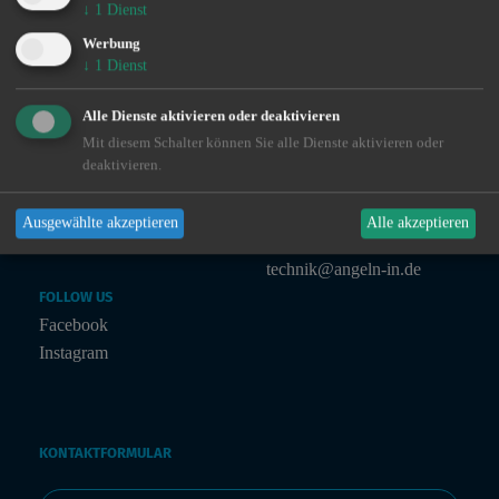
↓
1
Dienst
ingo@angeln-in.de
Werbung
↓
1
Dienst
MARKETING
Alle Dienste aktivieren oder deaktivieren
Julian Preuß
Mit diesem Schalter können Sie alle Dienste aktivieren oder
julian@angeln-in.de
deaktivieren.
TECHNIK
Ausgewählte akzeptieren
Alle akzeptieren
Julius Planteur
technik@angeln-in.de
FOLLOW US
Facebook
Instagram
KONTAKTFORMULAR