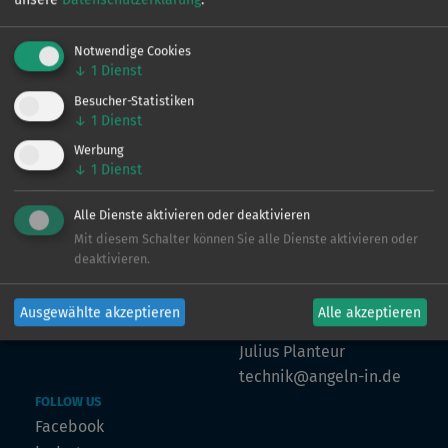
Notwendige Cookies
↓
1
Dienst
VERTRIEB
Ingo de Jonge
Besucher-Statistiken
↓
1
Dienst
0160 - 90 61 39 43
ingo@angeln-in.de
Werbung
↓
1
Dienst
Alle Dienste aktivieren oder deaktivieren
MARKETING
Mit diesem Schalter können Sie alle Dienste aktivieren oder
Julian Preuß
deaktivieren.
julian@angeln-in.de
Ausgewählte akzeptieren
Alle akzeptieren
TECHNIK
Julius Planteur
technik@angeln-in.de
FOLLOW US
Facebook