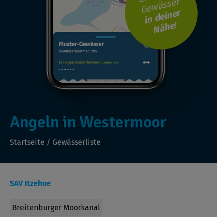
Gewässer
i
n
d
ei
n
er
N
ä
h
e!
Angeln in Westermoor
Startseite
/
Gewässerliste
SAV Itzehoe
Breitenburger Moorkanal